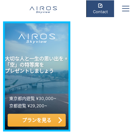
Contact
大切な人と一生の思い出を。
「空」の特等席を
プレゼントしましょう
東京都内遊覧 ¥30,000~
京都遊覧 ¥29,200~
プランを見る