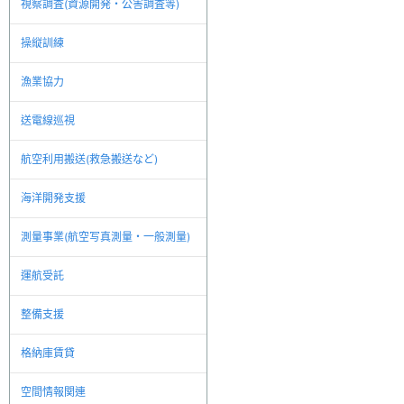
視察調査(資源開発・公害調査等)
操縦訓練
漁業協力
送電線巡視
航空利用搬送(救急搬送など)
海洋開発支援
測量事業(航空写真測量・一般測量)
運航受託
整備支援
格納庫賃貸
空間情報関連