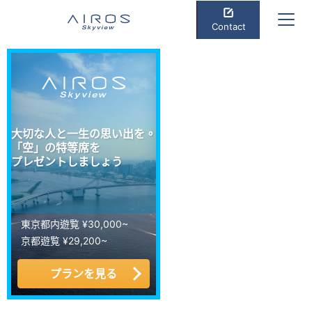
Contact
大切な人と一生の思い出を。
「空」の特等席を
プレゼントしましょう
東京都内遊覧 ¥30,000~
京都遊覧 ¥29,200~
プランを見る