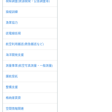
視察調査(資源開発・公害調査等)
操縦訓練
漁業協力
送電線巡視
航空利用搬送(救急搬送など)
海洋開発支援
測量事業(航空写真測量・一般測量)
運航受託
整備支援
格納庫賃貸
空間情報関連