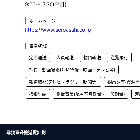
9:00～17:30(平日)
ホームページ
https://www.aeroasahi.co.jp
事業領域
定期運送
人員輸送
物資輸送
遊覧飛行
写真・動画撮影(ＣＭ空撮・映画・テレビ等)
報道取材(テレビ・ラジオ・新聞等)
視察調査(資源開
操縦訓練
測量事業(航空写真測量・一般測量)
運
尋找直升機遊覽計劃