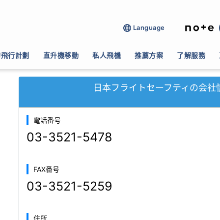
Language
材(テレビ・ラジオ・新聞等)
>
日本フライトセーフティ
的飛行計劃
直升機移動
私人飛機
推薦方案
了解服務
日本フライトセーフティの会社
電話番号
03-3521-5478
FAX番号
03-3521-5259
住所