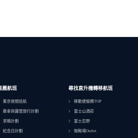
推薦航班
尋找直升機轉移航班
東京夜間巡航
移動便服務TOP
桑拿與露營旅行計劃
富士山酒莊
求婚計劃
富士忍野
紀念日計劃
御殿場Outlet