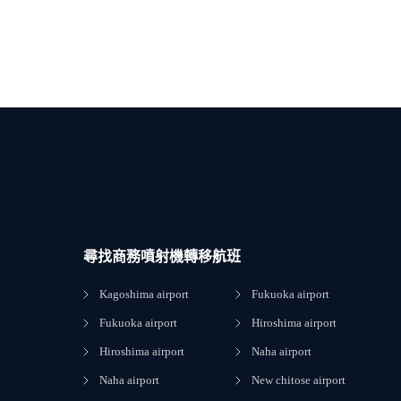
尋找商務噴射機轉移航班
Kagoshima airport
Fukuoka airport
Fukuoka airport
Hiroshima airport
Hiroshima airport
Naha airport
Naha airport
New chitose airport