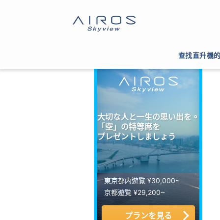
サイトTOP
>
ヘリコプター運航会社一覧
>
報道取
查找直升機
大切な人と一生の思い出を。
「空」の特等席を
プレゼントしましょう
東京都内遊覧 ¥30,000~
京都遊覧 ¥29,200~
プランを見る