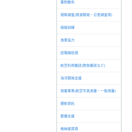
薬剤散布
視察調査(資源開発・公害調査等)
操縦訓練
漁業協力
送電線巡視
航空利用搬送(救急搬送など)
海洋開発支援
測量事業(航空写真測量・一般測量)
運航受託
整備支援
格納庫賃貸