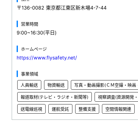
〒136-0082 東京都江東区新木場4-7-44
営業時間
9:00~16:30(平日)
ホームページ
https://www.flysafety.net/
事業領域
人員輸送
物資輸送
写真・動画撮影(ＣＭ空撮・映画
報道取材(テレビ・ラジオ・新聞等)
視察調査(資源開発・
送電線巡視
運航受託
整備支援
空間情報関連