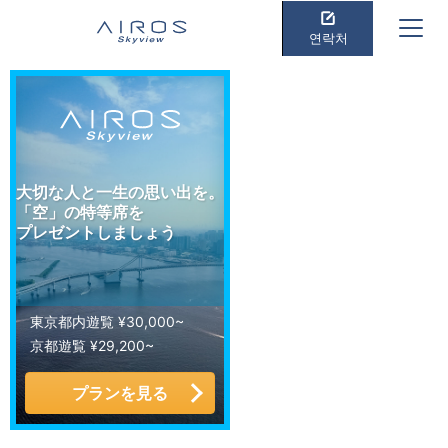
연락처
大切な人と一生の思い出を。
「空」の特等席を
プレゼントしましょう
東京都内遊覧 ¥30,000~
京都遊覧 ¥29,200~
プランを見る