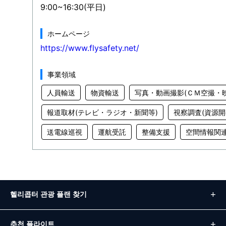
9:00~16:30(平日)
ホームページ
https://www.flysafety.net/
事業領域
人員輸送
物資輸送
写真・動画撮影(ＣＭ空撮・
報道取材(テレビ・ラジオ・新聞等)
視察調査(資源開
送電線巡視
運航受託
整備支援
空間情報関
헬리콥터 관광 플랜 찾기
추천 플라이트