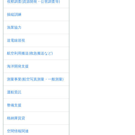
視察調査(資源開発・公害調査等)
操縦訓練
漁業協力
送電線巡視
航空利用搬送(救急搬送など)
海洋開発支援
測量事業(航空写真測量・一般測量)
運航受託
整備支援
格納庫賃貸
空間情報関連