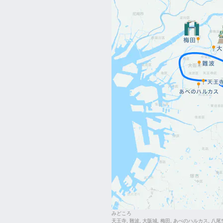
みどころ
天王寺, 難波, 大阪城, 梅田, あべのハルカス, 八