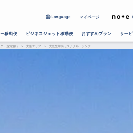
Language
マイページ
ター移動便
ビジネスジェット移動便
おすすめプラン
サービ
ング・遊覧飛行
>
大阪エリア
>
大阪繁華街セスナクルージング