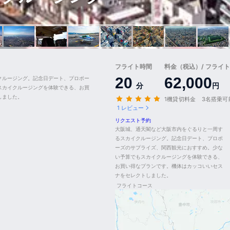
フライト時間
料金（税込）/ フライト
20
62,000
クルージング。記念日デート、プロポー
分
円
スカイクルージングを体験できる、お買
しました。
1機貸切料金 3名搭乗可
1 レビュー
リクエスト予約
大阪城、通天閣など大阪市内をぐるりと一周す
るスカイクルージング。記念日デート、プロポ
ーズのサプライズ、関西観光におすすめ。少な
い予算でもスカイクルージングを体験できる、
お買い得なプランです。機体はカッコいいセス
ナをセレクトしました。
フライトコース