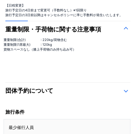
【日程変更】
旅行予定日の4日前まで変更可（手数料なし）※1回限り
旅行予定日の3日前以降はキャンセルポリシーに準じ手数料が発生いたします。
重量制限・手荷物に関する注意事項
重量制限(合計)
: 220kg/荷物含む
重量制限(1席最大)
: 120kg
貨物スペースなし（膝上手荷物のみ持ち込み可）
団体予約について
こちら
旅行条件
最少催行人員