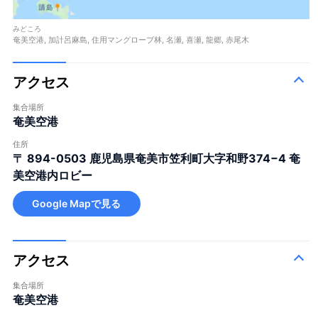
みどころ
奄美空港, 加計呂麻島, 住用マングローブ林, 名瀬, 喜瀬, 龍郷, 赤尾木
アクセス
集合場所
奄美空港
住所
〒 894-0503
鹿児島県奄美市笠利町大字和野374−4 奄
美空港内ロビー
Google Mapで見る
アクセス
集合場所
奄美空港