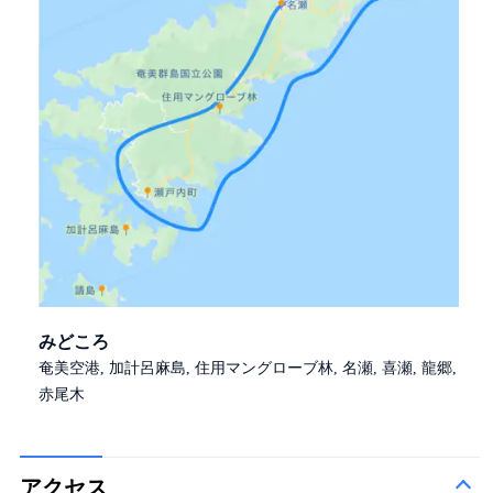
みどころ
奄美空港, 加計呂麻島, 住用マングローブ林, 名瀬, 喜瀬, 龍郷,
赤尾木
アクセス