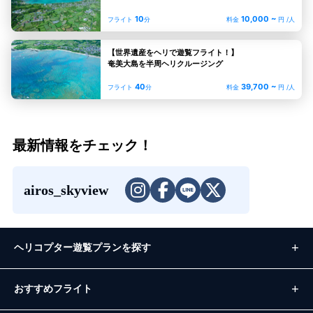
10
10,000 ~
フライト
分
料金
円 /人
【世界遺産をヘリで遊覧フライト！】
奄美大島を半周ヘリクルージング
40
39,700 ~
フライト
分
料金
円 /人
最新情報をチェック！
airos_skyview
ヘリコプター遊覧プランを探す
おすすめフライト