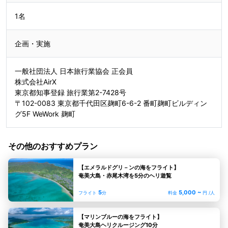
1名
企画・実施
一般社団法人 日本旅行業協会 正会員
株式会社AirX
東京都知事登録 旅行業第2-7428号
〒102-0083 東京都千代田区麹町6-6-2 番町麹町ビルディン
グ5F WeWork 麹町
その他のおすすめプラン
【エメラルドグリ－ンの海をフライト】
奄美大島・赤尾木湾を5分のヘリ遊覧
5
5,000 ~
フライト
分
料金
円 /人
【マリンブルーの海をフライト】
奄美大島ヘリクルージング10分