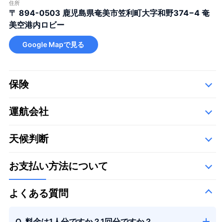
住所
〒 894-0503
鹿児島県奄美市笠利町大字和野374−4 奄
美空港内ロビー
Google Mapで見る
保険
運航会社
詳細
以下の運航会社で、空き状況に応じて運航いたします。
天候判断
アカギヘリコプター株式会社 つくば航空株式会社 有限会社ジャパンフライトサービ
ス 雄飛航空株式会社
お支払い方法について
よくある質問
Q. 料金は1人分ですか？1回分ですか？