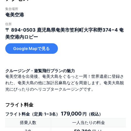
集合場所
奄美空港
住所
〒 894-0503
鹿児島県奄美市笠利町大字和野374−4 奄
美空港内ロビー
Google Mapで見る
クルージング・遊覧飛行プランの魅力
奄美空港を出発後、奄美大島をぐるっと一周！世界遺産に登録さ
れた、奄美大島の他に加計呂麻島などを周遊します。奄美大島観
光にぴったりのヘリコプタークルージングです。
フライト料金
179,000
フライト料金（定員: 1~3名）
円（税込）
搭乗人数
一人当たりの料金