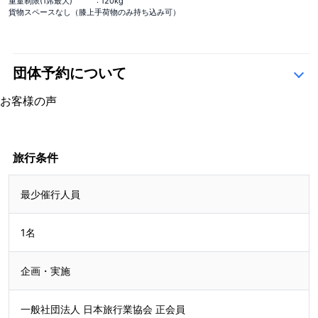
重量制限(1席最大)
: 120kg
貨物スペースなし（膝上手荷物のみ持ち込み可）
団体予約について
こちら
お客様の声
4.6
7 レビュー
4.6
7 レビュー
旅行条件
最少催行人員
2407310177様
1名
企画・実施
一般社団法人 日本旅行業協会 正会員