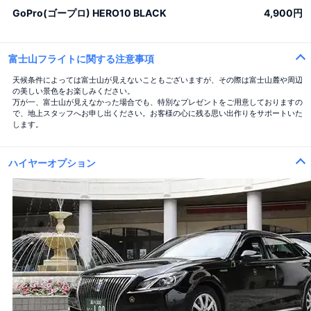
GoPro(ゴープロ) HERO10 BLACK
4,900円
富士山フライトに関する注意事項
天候条件によっては富士山が見えないこともございますが、その際は富士山麓や周辺
の美しい景色をお楽しみください。
万が一、富士山が見えなかった場合でも、特別なプレゼントをご用意しておりますの
で、地上スタッフへお申し出ください。お客様の心に残る思い出作りをサポートいた
します。
ハイヤーオプション
バラ100本花束
「100％の愛」
バラ12本花束
「結婚してください」
バラ40本花束
「真実の愛」
バラ108本花束
「結婚してください」
バラ99+1本花束