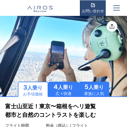
お問い合わせ
シェアする
4
5
3
人乗り
人乗り
人乗り
広々快適
家族に人気
お手頃価格
富士山至近！東京〜箱根をヘリ遊覧
都市と自然のコントラストを楽しむ
フライト時間
料金（税込）/ フライト