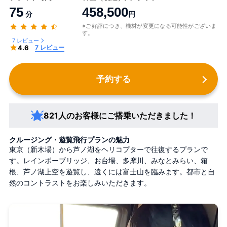
75
458,500
分
円
※ご好評につき、機材が変更になる可能性がございま
す。
7 レビュー
4.6
7 レビュー
予約する
821人のお客様にご搭乗いただきました！
クルージング・遊覧飛行プランの魅力
東京（新木場）から芦ノ湖をヘリコプターで往復するプランで
す。レインボーブリッジ、お台場、多摩川、みなとみらい、箱
根、芦ノ湖上空を遊覧し、遠くには富士山を臨みます。都市と自
然のコントラストをお楽しみいただきます。