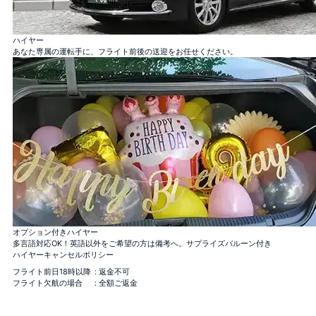
1本機内＋着陸後99本, サプライズ演出に！
ハイヤー
あなた専属の運転手に、フライト前後の送迎をお任せください。
バラ100本花束
「100％の愛」
＋¥120,000
バラ12本花束
「結婚してください」
＋¥25,000
バラ40本花束
「真実の愛」
＋¥49,800
バラ108本花束
「結婚してください」
＋¥150,000
バラ99+1本花束
1本機内＋着陸後99本, サプライ
＋
ズ演出に！
¥125,000
オプション付きハイヤー
多言語対応OK！英語以外をご希望の方は備考へ。サプライズバルーン付き
ハイヤーキャンセルポリシー
フライト前日18時以降
: 返金不可
フライト欠航の場合
: 全額ご返金