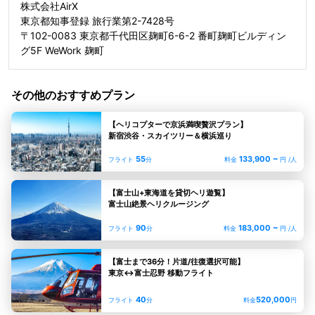
株式会社AirX
東京都知事登録 旅行業第2-7428号
〒102-0083 東京都千代田区麹町6-6-2 番町麹町ビルディン
グ5F WeWork 麹町
その他のおすすめプラン
【ヘリコプターで京浜満喫贅沢プラン】
新宿渋谷・スカイツリー＆横浜巡り
55
133,900 ~
フライト
分
料金
円 /人
【富士山+東海道を貸切ヘリ遊覧】
富士山絶景ヘリクルージング
90
183,000 ~
フライト
分
料金
円 /人
【富士まで36分！片道/往復選択可能】
東京↔︎富士忍野 移動フライト
40
520,000
フライト
分
料金
円