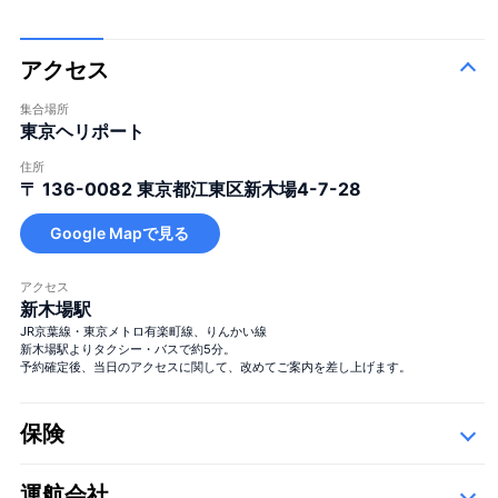
大きな花束
アクセス
集合場所
東京ヘリポート
住所
〒 136-0082
東京都江東区新木場4-7-28
Google Mapで見る
大きな花束
＋¥29,800
アクセス
新木場駅
JR京葉線・東京メトロ有楽町線、りんかい線
新木場駅よりタクシー・バスで約5分。
予約確定後、当日のアクセスに関して、改めてご案内を差し上げます。
保険
季節の花束
運航会社