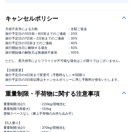
キャンセルポリシー
天候不良等による欠航
：全額ご返金
旅行予定日の10日前～8日前までのご連絡
：20%
旅行予定日の7日前～2日前までのご連絡
：30%
旅行予定日の1日前までのご連絡
：40%
旅行開始当日に解除する場合
：50%
旅行開始後の解除又は無連絡不参加
：100%
ただし、悪天候等によりフライトが不可能な場合はこの限りではございません。
【日程変更】
旅行予定日の4日前まで変更可（手数料なし）※1回限り
旅行予定日の3日前以降はキャンセルポリシーに準じ手数料が発生いたします。
重量制限・手荷物に関する注意事項
重量制限(合計)
: 220kg/荷物含む
重量制限(1席最大)
: 120kg
貨物スペースなし（膝上手荷物のみ持ち込み可）
【5人乗り】
重量制限(合計)
: 370kg/荷物含む