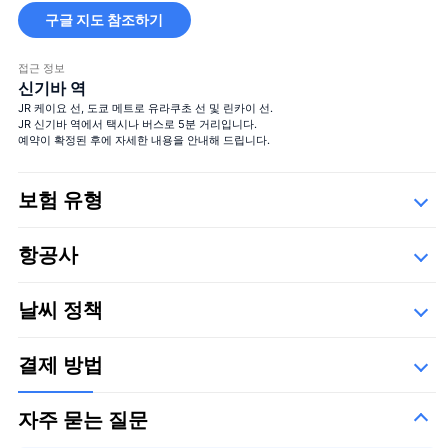
구글 지도 참조하기
100 송이의 장미 꽃다발
접근 정보
신기바 역
100%의 사랑
JR 케이요 선, 도쿄 메트로 유라쿠초 선 및 린카이 선.
JR 신기바 역에서 택시나 버스로 5분 거리입니다.
예약이 확정된 후에 자세한 내용을 안내해 드립니다.
보험 유형
Safety
항공사
세부사항
100 송이의 장미 꽃다발
100%의 사랑
＋¥120,000
아래의 운항 업체들,
날씨 정책
결제 방법
자주 묻는 질문
큰 꽃다발