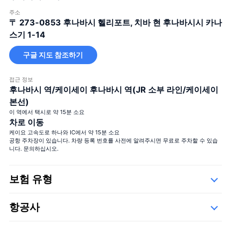
주소
12 송이의 장미 꽃다발
결혼해주세요
＋¥25,000
〒 273-0853
후나바시 헬리포트, 치바 현 후나바시시 카나
40 송이의 장미 꽃다발
진실한 사랑
＋¥49,800
스기 1-14
108 송이의 장미 꽃다발
결혼해주세요
＋¥150,000
구글 지도 참조하기
99+1 송이의 장미
기내 1송이 + 착륙 후 99송이, 서
＋
꽃다발
프라이즈 연출에 사용하세요!
¥125,000
접근 정보
후나바시 역/케이세이 후나바시 역(JR 소부 라인/케이세이
본선)
이 역에서 택시로 약 15분 소요
차로 이동
케이요 고속도로 하나와 IC에서 약 15분 소요
공항 주차장이 있습니다. 차량 등록 번호를 사전에 알려주시면 무료로 주차할 수 있습
니다. 문의하십시오.
큰 꽃다발
보험 유형
Safety
항공사
세부사항
아래의 운항 업체들,