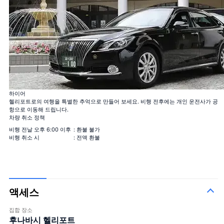
100 송이의 장미 꽃다발
100%의 사랑
12 송이의 장미 꽃다발
결혼해주세요
하이어
40 송이의 장미 꽃다발
헬리포트로의 여행을 특별한 추억으로 만들어 보세요. 비행 전후에는 개인 운전사가 공
진실한 사랑
항으로 이동해 드립니다.
108 송이의 장미 꽃다발
차량 취소 정책
결혼해주세요
99+1 송이의 장미 꽃다발
비행 전날 오후 6:00 이후
: 환불 불가
기내 1송이 + 착륙 후 99송이, 서프라이즈 연출에 사용하세요!
비행 취소 시
: 전액 환불
액세스
집합 장소
후나바시 헬리포트
100 송이의 장미 꽃다발
100%의 사랑
＋¥120,000