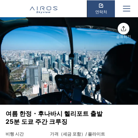
연락처
공유하기
여름 한정・후나바시 헬리포트 출발
25분 도쿄 주간 크루징
비행 시간
가격（세금 포함）/ 플라이트