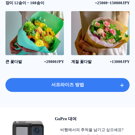
장미 12송이 ~ 108송이
+25000~150000JPY
큰 꽃다발
+29800JPY
계절 꽃다발
+13000JPY
+
서프라이즈 방법
GoPro 대여
비행에서의 추억을 남기고 싶으세요?