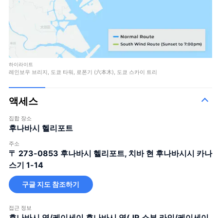
하이라이트
레인보우 브리지, 도쿄 타워, 로폰기 (六本木), 도쿄 스카이 트리
액세스
집합 장소
후나바시 헬리포트
주소
〒 273-0853
후나바시 헬리포트, 치바 현 후나바시시 카나
스기 1-14
구글 지도 참조하기
접근 정보
후나바시 역/케이세이 후나바시 역(JR 소부 라인/케이세이