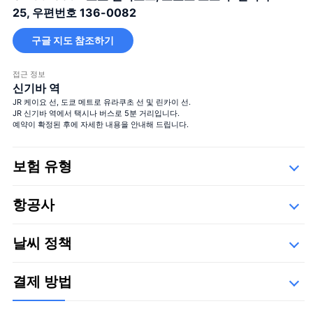
25, 우편번호 136-0082
구글 지도 참조하기
100 송이의 장미 꽃다발
접근 정보
100%의 사랑
12 송이의 장미 꽃다발
신기바 역
결혼해주세요
JR 케이요 선, 도쿄 메트로 유라쿠초 선 및 린카이 선.
40 송이의 장미 꽃다발
JR 신기바 역에서 택시나 버스로 5분 거리입니다.
진실한 사랑
예약이 확정된 후에 자세한 내용을 안내해 드립니다.
108 송이의 장미 꽃다발
결혼해주세요
99+1 송이의 장미 꽃다발
보험 유형
기내 1송이 + 착륙 후 99송이, 서프라이즈 연출에 사용하세요!
Safety
항공사
세부사항
아래의 운항 업체들,
날씨 정책
결제 방법
100 송이의 장미 꽃다발
100%의 사랑
＋¥120,000
12 송이의 장미 꽃다발
결혼해주세요
＋¥25,000