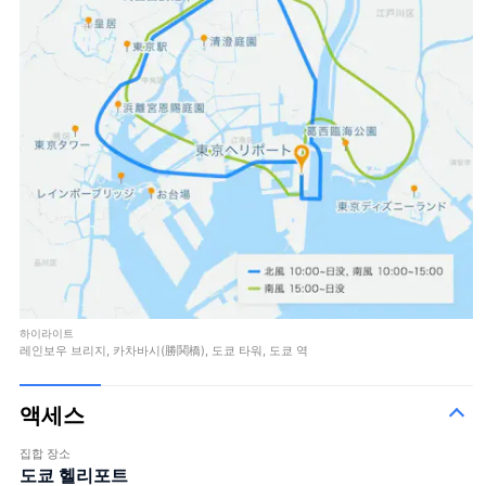
하이라이트
레인보우 브리지, 카차바시(勝鬨橋), 도쿄 타워, 도쿄 역
액세스
집합 장소
도쿄 헬리포트