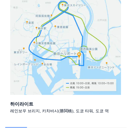
하이라이트
레인보우 브리지, 카차바시(勝鬨橋), 도쿄 타워, 도쿄 역