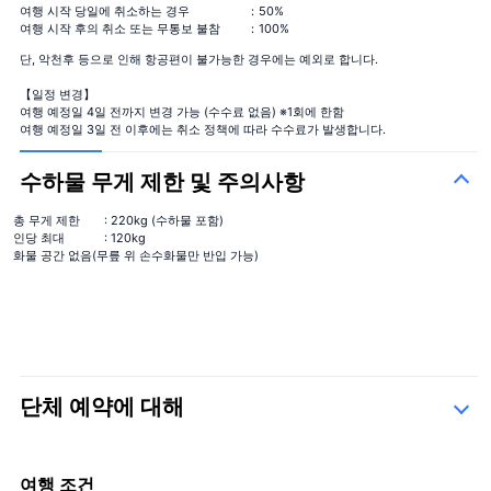
여행 시작 당일에 취소하는 경우
：50%
큰 꽃다발
＋¥29,800
여행 시작 후의 취소 또는 무통보 불참
：100%
단, 악천후 등으로 인해 항공편이 불가능한 경우에는 예외로 합니다.
【일정 변경】
여행 예정일 4일 전까지 변경 가능 (수수료 없음) ※1회에 한함
여행 예정일 3일 전 이후에는 취소 정책에 따라 수수료가 발생합니다.
수하물 무게 제한 및 주의사항
시즌의 꽃다발
총 무게 제한
: 220kg (수하물 포함)
인당 최대
: 120kg
화물 공간 없음(무릎 위 손수화물만 반입 가능)
단체 예약에 대해
시즌의 꽃다발
＋¥13,000
문의 양식
여행 조건