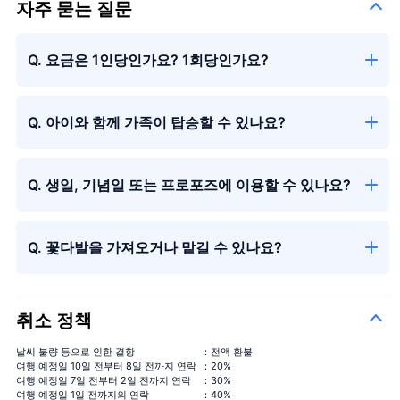
자주 묻는 질문
40 송이의 장미 꽃다발
진실한 사랑
＋¥49,800
108 송이의 장미 꽃다발
결혼해주세요
＋¥150,000
Q. 요금은 1인당인가요? 1회당인가요?
99+1 송이의 장미
기내 1송이 + 착륙 후 99송이, 서
＋
꽃다발
프라이즈 연출에 사용하세요!
¥125,000
Q. 아이와 함께 가족이 탑승할 수 있나요?
Q. 생일, 기념일 또는 프로포즈에 이용할 수 있나요?
Q. 꽃다발을 가져오거나 맡길 수 있나요?
큰 꽃다발
취소 정책
날씨 불량 등으로 인한 결항
：전액 환불
여행 예정일 10일 전부터 8일 전까지 연락
：20%
여행 예정일 7일 전부터 2일 전까지 연락
：30%
여행 예정일 1일 전까지의 연락
：40%