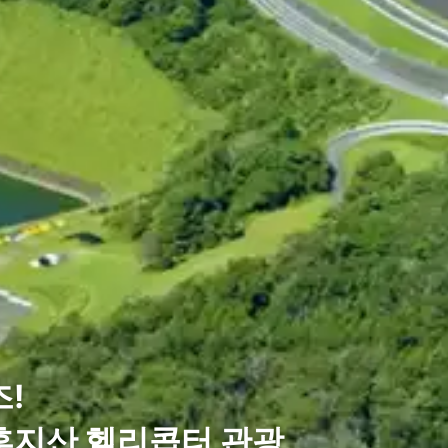
!
후지산 헬리콥터 관광