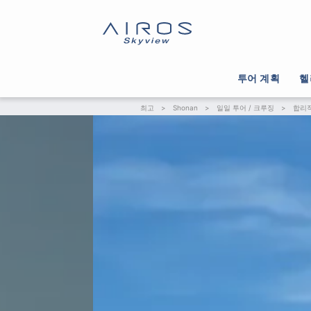
투어 계획
헬
최고
>
Shonan
>
일일 투어 / 크루징
>
합리적