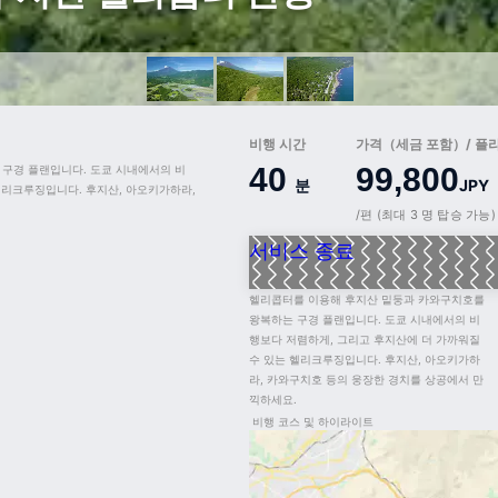
비행 시간
가격（세금 포함）/ 플
40
99,800
구경 플랜입니다. 도쿄 시내에서의 비
분
JPY
리크루징입니다. 후지산, 아오키가하라, 
/편 (최대 3 명 탑승 가능)
서비스 종료
헬리콥터를 이용해 후지산 밑둥과 카와구치호를 
왕복하는 구경 플랜입니다. 도쿄 시내에서의 비
행보다 저렴하게, 그리고 후지산에 더 가까워질 
수 있는 헬리크루징입니다. 후지산, 아오키가하
라, 카와구치호 등의 웅장한 경치를 상공에서 만
끽하세요.
비행 코스 및 하이라이트