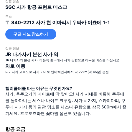
집합 장소
SGC 사가 항공 프런트 데스크
주소
〒 840-2212
사가 현 이마리시 우타카 이쵸메 1-1
구글 지도 참조하기
접근 정보
JR 나가사키 본선 사가 역
JR 나가사키 본선 사가 역 동쪽 출구에서 사가 공항으로 리무진 버스를 타십시오.
차로 이동
나가사키 고속도로 사가 야마토 인터체인지에서 약 22km(약 45분) 운전
헬리콥터를 타는 이유는 무엇인가요?
사가, 후쿠오카의 데이트에 딱 맞아요! 사가 시내를 비롯해 쿠루메
를 돌아다니는 세스나 나이트 크루징. 사가 시가지, 쇼카이다리, 쿠
루메 시가지 등의 관광 명소를 세스나 유람으로 상공 600m에서 즐
기세요. 프로포즈라면 꽃다발 옵션도 있습니다.
항공 요금