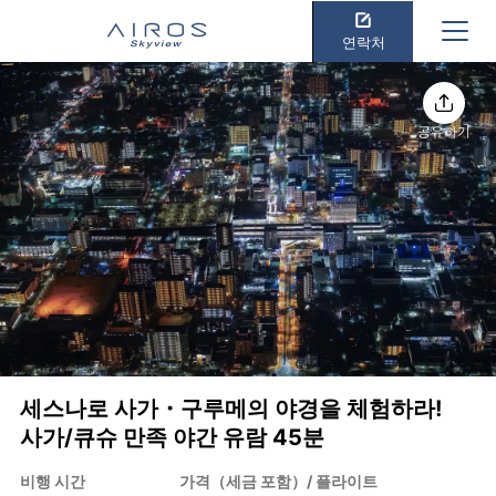
연락처
공유하기
세스나로 사가・구루메의 야경을 체험하라!
사가/큐슈 만족 야간 유람 45분
비행 시간
가격（세금 포함）/ 플라이트