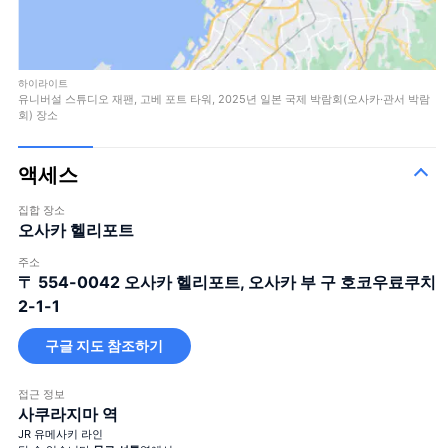
하이라이트
유니버설 스튜디오 재팬, 고베 포트 타워, 2025년 일본 국제 박람회(오사카·관서 박람
회) 장소
액세스
집합 장소
오사카 헬리포트
주소
〒 554-0042
오사카 헬리포트, 오사카 부 구 호코우료쿠치
2-1-1
구글 지도 참조하기
접근 정보
사쿠라지마 역
JR 유메사키 라인