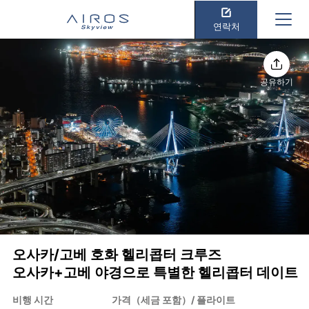
연락처
공유하기
오사카/고베 호화 헬리콥터 크루즈
오사카+고베 야경으로 특별한 헬리콥터 데이트
비행 시간
가격（세금 포함）/ 플라이트