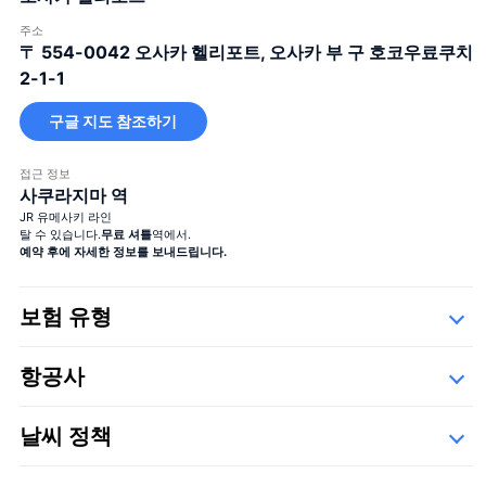
주소
〒 554-0042
오사카 헬리포트, 오사카 부 구 호코우료쿠치
2-1-1
구글 지도 참조하기
큰 꽃다발
접근 정보
사쿠라지마 역
JR 유메사키 라인
탈 수 있습니다.
무료 셔틀
역에서.
예약 후에 자세한 정보를 보내드립니다.
보험 유형
Safety
큰 꽃다발
＋¥29,800
항공사
세부사항
아래의 운항 업체들,
날씨 정책
오가와 항공