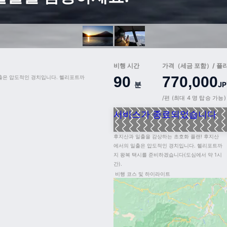
비행 시간
가격（세금 포함）/ 플
90
770,000
출은 압도적인 경치입니다. 헬리포트까
분
JP
/편 (최대 4 명 탑승 가능)
서비스가 종료되었습니다
후지산과 일출을 감상하는 초호화 플랜! 후지산
에서의 일출은 압도적인 경치입니다. 헬리포트까
지 왕복 택시를 준비하겠습니다(도심에서 약 1시
간).
비행 코스 및 하이라이트