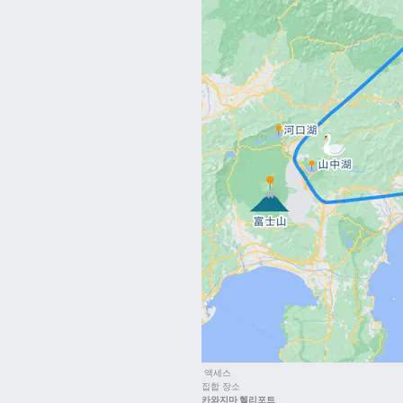
액세스
집합 장소
카와지마 헬리포트