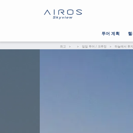
투어 계획
헬
최고
>
>
일일 투어 / 크루징
>
하늘에서 후지