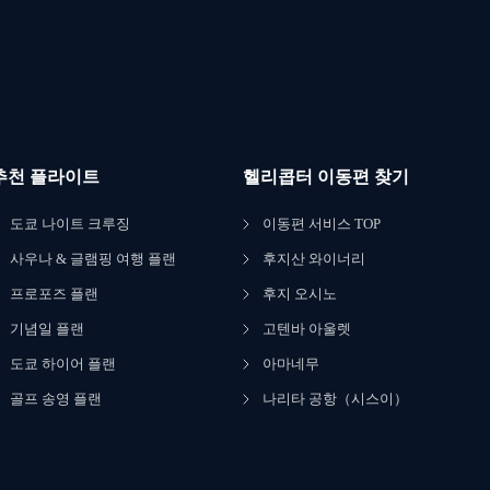
추천 플라이트
헬리콥터 이동편 찾기
도쿄 나이트 크루징
이동편 서비스 TOP
사우나 & 글램핑 여행 플랜
후지산 와이너리
프로포즈 플랜
후지 오시노
기념일 플랜
고텐바 아울렛
도쿄 하이어 플랜
아마네무
골프 송영 플랜
나리타 공항（시스이）