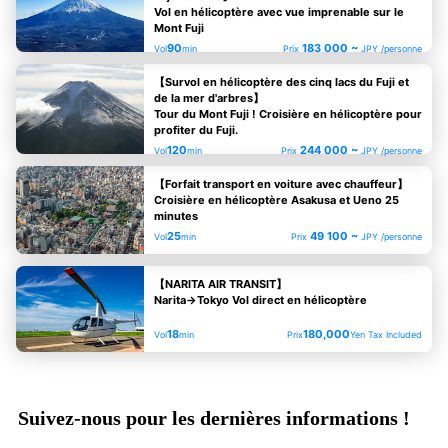
Vol en hélicoptère avec vue imprenable sur le
Mont Fuji
90
183 000 ~
Vol
min
Prix
JPY /personne
【Survol en hélicoptère des cinq lacs du Fuji et
de la mer d'arbres】
Tour du Mont Fuji ! Croisière en hélicoptère pour
profiter du Fuji.
120
244 000 ~
Vol
min
Prix
JPY /personne
【Forfait transport en voiture avec chauffeur】
Croisière en hélicoptère Asakusa et Ueno 25
minutes
25
49 100 ~
Vol
min
Prix
JPY /personne
【NARITA AIR TRANSIT】
Narita→Tokyo Vol direct en hélicoptère
18
180,000
Vol
min
Prix
Yen Tax Included
Suivez-nous pour les dernières informations !