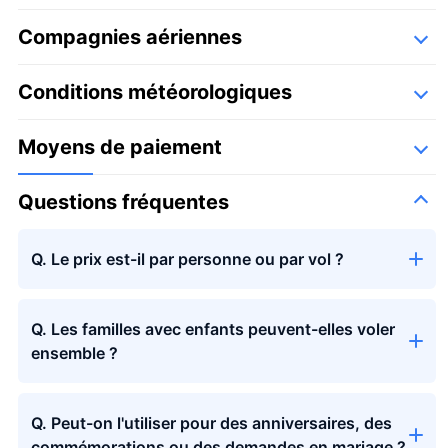
Compagnies aériennes
Détails
Les vols seront assurés par les compagnies aériennes agrées par Airos
Conditions météorologiques
Skyview
Moyens de paiement
Questions fréquentes
Q. Le prix est-il par personne ou par vol ?
Q. Les familles avec enfants peuvent-elles voler
ensemble ?
Q. Peut-on l'utiliser pour des anniversaires, des
commémorations ou des demandes en mariage ?