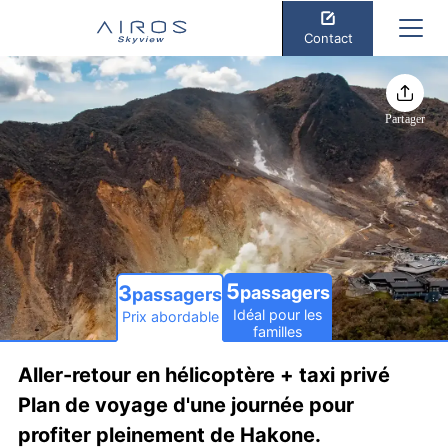
Contact
Partager
5
3
passagers
passagers
Idéal pour les
Prix abordable
familles
Aller-retour en hélicoptère + taxi privé
Plan de voyage d'une journée pour
profiter pleinement de Hakone.