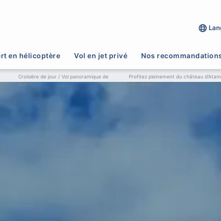
Lan
rt en hélicoptère
Vol en jet privé
Nos recommandation
Croisière de jour / Vol panoramique de
Profitez pleinement du château d'Ata
>
jour
>
hélicoptère.