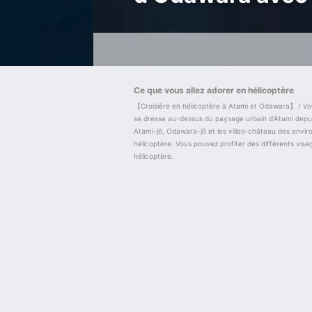
Ce que vous allez adorer en hélicoptère
【Croisière en hélicoptère à Atami et Odawara】 ! Vou
se dresse au-dessus du paysage urbain d'Atami depuis
Atami-jō, Odawara-jō et les villes-château des enviro
hélicoptère. Vous pouvez profiter des différents visa
hélicoptère.