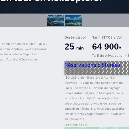
Durée du vol
Tarif（TTC）/ Vol
25
64 900
s pouvez admirer le Mont Fuji qui 
min
¥
 un hélicoptère. Vous survolerez 
ns de la baie de Sagami en 
Tarif de privatisation –
ges d'Atami et d'Odawara en 
Réservations clôturées
【Croisière en hélicoptère à Atami et 
Odawara】 ! Vous pouvez admirer le Mont 
Fuji qui se dresse au-dessus du paysage 
urbain d'Atami depuis un hélicoptère. Vous 
survolerez Atami-jō, Odawara-jō et les 
villes-château des environs de la baie de 
Sagami en hélicoptère. Vous pouvez profiter 
des différents visages d'Atami et d'Odawara 
en hélicoptère.
Itinéraire de vol