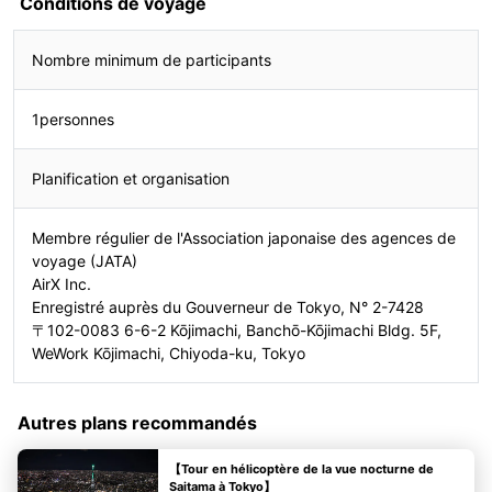
Conditions de voyage
Nombre minimum de participants
1personnes
Planification et organisation
Membre régulier de l'Association japonaise des agences de
voyage (JATA)
AirX Inc.
Enregistré auprès du Gouverneur de Tokyo, N° 2-7428
〒102-0083 6-6-2 Kōjimachi, Banchō-Kōjimachi Bldg. 5F,
WeWork Kōjimachi, Chiyoda-ku, Tokyo
Autres plans recommandés
【Tour en hélicoptère de la vue nocturne de
Saitama à Tokyo】