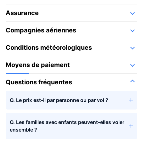
Assurance
Compagnies aériennes
Détails
Les vols seront assurés par les compagnies aériennes agrées par Airos
Conditions météorologiques
Skyview
Yūhi Aviation Co., Ltd.
Moyens de paiement
Questions fréquentes
Q. Le prix est-il par personne ou par vol ?
Q. Les familles avec enfants peuvent-elles voler
ensemble ?