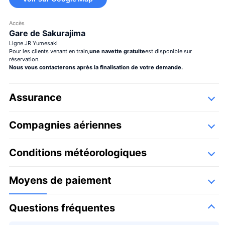
Accès
Gare de Sakurajima
Grand bouquet de fleurs
Ligne JR Yumesaki
Pour les clients venant en train,
une navette gratuite
est disponible sur
réservation.
Nous vous contacterons après la finalisation de votre demande.
Assurance
Compagnies aériennes
Grand bouquet
＋¥29 800
Détails
de fleurs
Les vols seront assurés par les compagnies aériennes agrées par Airos
Conditions météorologiques
Skyview
Ogawa Aviation Co., Ltd.
Moyens de paiement
Questions fréquentes