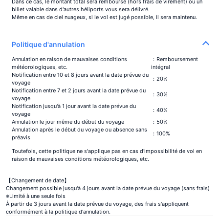
Dans ce cas, le montant total sera remboursé (hors frais de virement) ou un
Accès
billet valable dans d'autres héliports vous sera délivré.
Même en cas de ciel nuageux, si le vol est jugé possible, il sera maintenu.
Politique d'annulation
Annulation en raison de mauvaises conditions
：Remboursement
météorologiques, etc.
intégral
Notification entre 10 et 8 jours avant la date prévue du
：20%
voyage
Notification entre 7 et 2 jours avant la date prévue du
：30%
voyage
Notification jusqu'à 1 jour avant la date prévue du
：40%
voyage
Annulation le jour même du début du voyage
：50%
Annulation après le début du voyage ou absence sans
：100%
préavis
Toutefois, cette politique ne s'applique pas en cas d'impossibilité de vol en
raison de mauvaises conditions météorologiques, etc.
【Changement de date】
Changement possible jusqu'à 4 jours avant la date prévue du voyage (sans frais)
※Limité à une seule fois
À partir de 3 jours avant la date prévue du voyage, des frais s'appliquent
conformément à la politique d'annulation.