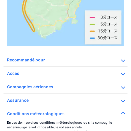
Recommandé pour
Accès
Lieu de rendez-vous
Compagnies aériennes
Héliport temporaire à Nishi-Izu
Les vols seront assurés par les compagnies aériennes agrées par Airos
Adresse
Assurance
Skyview
Nishina, Nishiizu-cho, Kamo-gun, Préfecture de
Shizuoka
Conditions météorologiques
(Par ordre syllabique japonais)
Détails
Voir sur Google Map
En cas de mauvaises conditions météorologiques ou si la compagnie
aérienne juge le vol impossible, le vol sera annulé.