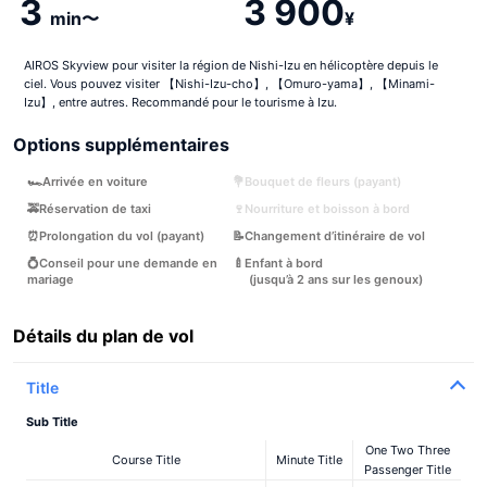
3
3 900
min〜
¥
AIROS Skyview pour visiter la région de Nishi-Izu en hélicoptère depuis le
ciel. Vous pouvez visiter 【Nishi-Izu-cho】, 【Omuro-yama】, 【Minami-
Izu】, entre autres. Recommandé pour le tourisme à Izu.
Options supplémentaires
🏎Arrivée en voiture
💐Bouquet de fleurs (payant)
🚕Réservation de taxi
🍷Nourriture et boisson à bord
⏰Prolongation du vol (payant)
📝Changement d’itinéraire de vol
💍Conseil pour une demande en
🍼Enfant à bord
mariage
(jusqu’à 2 ans sur les genoux)
Détails du plan de vol
Title
Sub Title
One Two Three
Course Title
Minute Title
Passenger Title