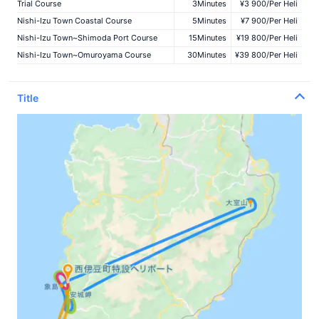
Trial Course
3
Minutes
¥3 900/
Per Heli
Nishi-Izu Town Coastal Course
5
Minutes
¥7 900/
Per Heli
Nishi-Izu Town~Shimoda Port Course
15
Minutes
¥19 800/
Per Heli
Nishi-Izu Town~Omuroyama Course
30
Minutes
¥39 800/
Per Heli
Title