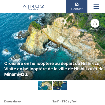
Contact
Partager
Croisière en hélicoptère au départ de Nishi-Izu
Visite en hélicoptère de la ville de Nishi-Izu et de
Minami-Izu.
Durée du vol
Tarif（TTC）/ Vol