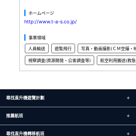
ホームページ
http://www.t-a-s.co.jp/
事業領域
人員輸送
遊覧飛行
写真・動画撮影(ＣＭ空撮・
視察調査(資源開発・公害調査等)
航空利用搬送(救急
尋找直升機遊覽計劃
推薦航班
尋找直升機轉移航班