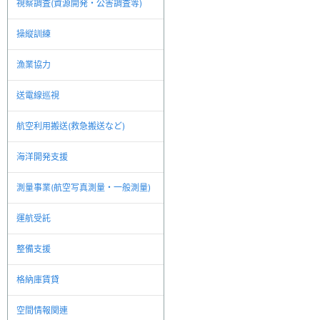
視察調査(資源開発・公害調査等)
操縦訓練
漁業協力
送電線巡視
航空利用搬送(救急搬送など)
海洋開発支援
測量事業(航空写真測量・一般測量)
運航受託
整備支援
格納庫賃貸
空間情報関連