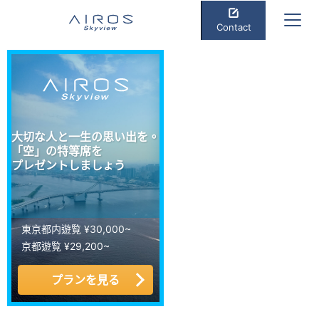
Contact
大切な人と一生の思い出を。
「空」の特等席を
プレゼントしましょう
東京都内遊覧 ¥30,000~
京都遊覧 ¥29,200~
プランを見る