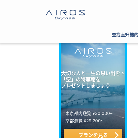
サイトTOP
>
ヘリコプター運航会社一覧
>
茨城
查找直升機
大切な人と一生の思い出を。
「空」の特等席を
プレゼントしましょう
東京都内遊覧 ¥30,000~
京都遊覧 ¥29,200~
プランを見る