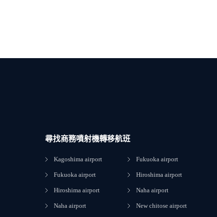
尋找商務噴射機轉移航班
Kagoshima airport
Fukuoka airport
Fukuoka airport
Hiroshima airport
Hiroshima airport
Naha airport
Naha airport
New chitose airport