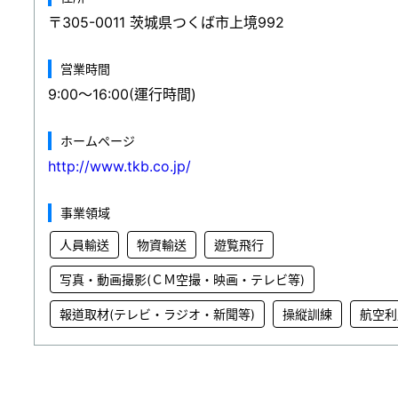
〒305-0011 茨城県つくば市上境992
営業時間
9:00～16:00(運行時間)
ホームページ
http://www.tkb.co.jp/
事業領域
人員輸送
物資輸送
遊覧飛行
写真・動画撮影(ＣＭ空撮・映画・テレビ等)
報道取材(テレビ・ラジオ・新聞等)
操縦訓練
航空利