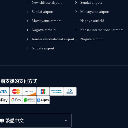
New chitose airport
Sendai airport
Sendai airport
Matsuyama airport
Matsuyama airport
Nagoya airfield
Nagoya airfield
Kansai international airport
Kansai international airport
Niigata airport
Niigata airport
目前支援的支付方式
繁體中文