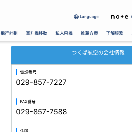
Language
>
遊覧飛行
>
つくば航空
的飛行計劃
直升機移動
私人飛機
推薦方案
了解服務
つくば航空の会社情報
電話番号
029-857-7227
FAX番号
029-857-7588
住所