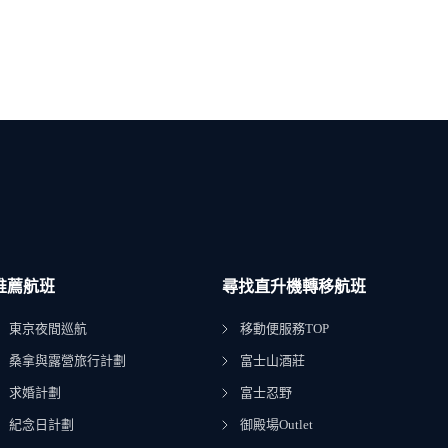
推薦航班
尋找直升機轉移航班
東京夜間巡航
移動便服務TOP
桑拿與露營旅行計劃
富士山酒莊
求婚計劃
富士忍野
紀念日計劃
御殿場Outlet