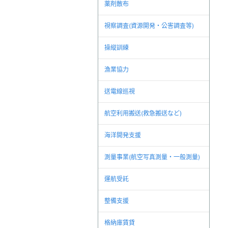
薬剤散布
視察調査(資源開発・公害調査等)
操縦訓練
漁業協力
送電線巡視
航空利用搬送(救急搬送など)
海洋開発支援
測量事業(航空写真測量・一般測量)
運航受託
整備支援
格納庫賃貸