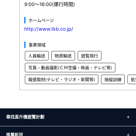
9:00～16:00(運行時間)
ホームページ
http://www.tkb.co.jp/
事業領域
人員輸送
物資輸送
遊覧飛行
写真・動画撮影(ＣＭ空撮・映画・テレビ等)
報道取材(テレビ・ラジオ・新聞等)
操縦訓練
航
尋找直升機遊覽計劃
推薦航班