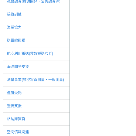
視察調査(資源開発・公害調査等)
操縦訓練
漁業協力
送電線巡視
航空利用搬送(救急搬送など)
海洋開発支援
測量事業(航空写真測量・一般測量)
運航受託
整備支援
格納庫賃貸
空間情報関連