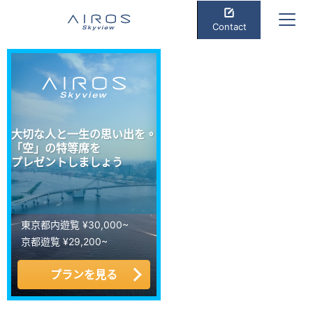
Contact
大切な人と一生の思い出を。
「空」の特等席を
プレゼントしましょう
東京都内遊覧 ¥30,000~
京都遊覧 ¥29,200~
プランを見る