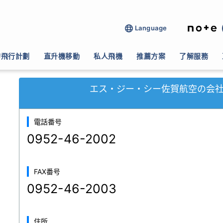
Language
報関連
>
エス・ジー・シー佐賀航空
的飛行計劃
直升機移動
私人飛機
推薦方案
了解服務
エス・ジー・シー佐賀航空の会
電話番号
0952-46-2002
FAX番号
0952-46-2003
住所