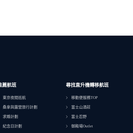
推薦航班
尋找直升機轉移航班
東京夜間巡航
移動便服務TOP
桑拿與露營旅行計劃
富士山酒莊
求婚計劃
富士忍野
紀念日計劃
御殿場Outlet