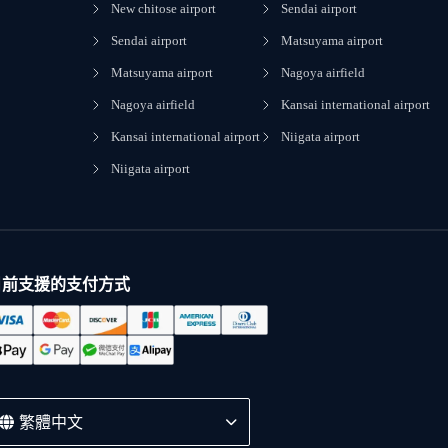
New chitose airport
Sendai airport
Sendai airport
Matsuyama airport
Matsuyama airport
Nagoya airfield
Nagoya airfield
Kansai international airport
Kansai international airport
Niigata airport
Niigata airport
目前支援的支付方式
繁體中文