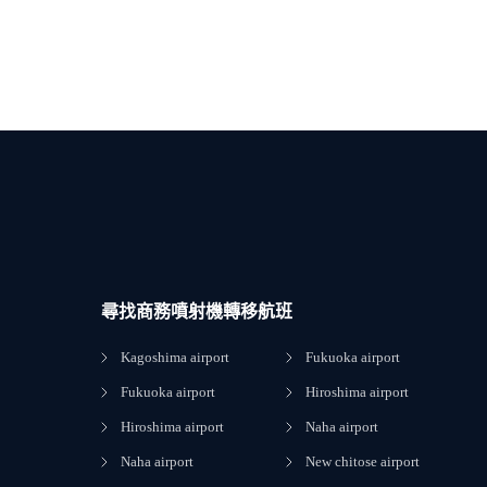
尋找商務噴射機轉移航班
Kagoshima airport
Fukuoka airport
Fukuoka airport
Hiroshima airport
Hiroshima airport
Naha airport
Naha airport
New chitose airport