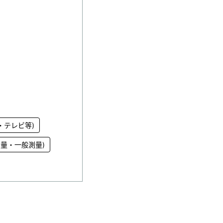
・テレビ等)
量・一般測量)