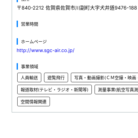
〒840-2212 佐賀県佐賀市川副町大字犬井道9476-188
営業時間
ホームページ
http://www.sgc-air.co.jp/
事業領域
人員輸送
遊覧飛行
写真・動画撮影(ＣＭ空撮・映画
報道取材(テレビ・ラジオ・新聞等)
測量事業(航空写真測
空間情報関連