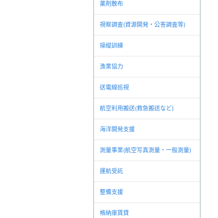
薬剤散布
視察調査(資源開発・公害調査等)
操縦訓練
漁業協力
送電線巡視
航空利用搬送(救急搬送など)
海洋開発支援
測量事業(航空写真測量・一般測量)
運航受託
整備支援
格納庫賃貸