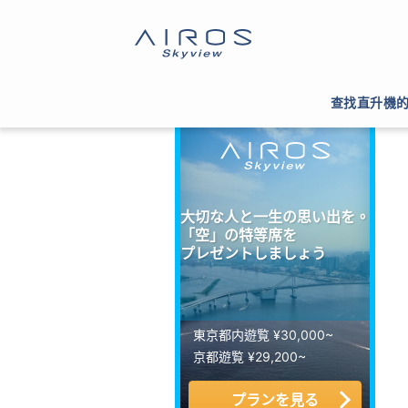
サイトTOP
>
ヘリコプター運航会社一覧
>
空間情
查找直升機
大切な人と一生の思い出を。
「空」の特等席を
プレゼントしましょう
東京都内遊覧 ¥30,000~
京都遊覧 ¥29,200~
プランを見る