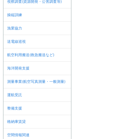
視察調査(資源開発・公害調査等)
操縦訓練
漁業協力
送電線巡視
航空利用搬送(救急搬送など)
海洋開発支援
測量事業(航空写真測量・一般測量)
運航受託
整備支援
格納庫賃貸
空間情報関連