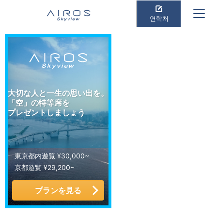
연락처
大切な人と一生の思い出を。
「空」の特等席を
プレゼントしましょう
東京都内遊覧 ¥30,000~
京都遊覧 ¥29,200~
プランを見る