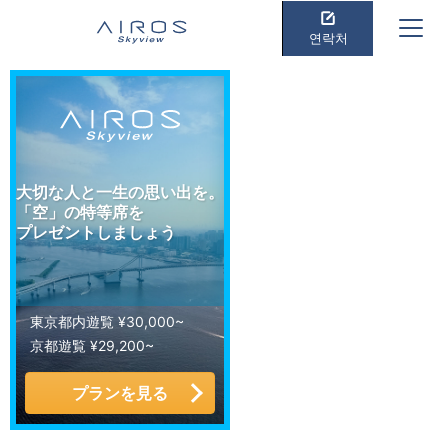
연락처
大切な人と一生の思い出を。
「空」の特等席を
プレゼントしましょう
東京都内遊覧 ¥30,000~
京都遊覧 ¥29,200~
プランを見る