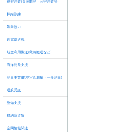
視察調査(資源開発・公害調査等)
操縦訓練
漁業協力
送電線巡視
航空利用搬送(救急搬送など)
海洋開発支援
測量事業(航空写真測量・一般測量)
運航受託
整備支援
格納庫賃貸
空間情報関連