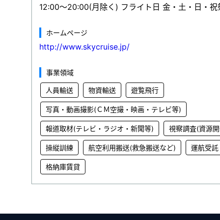
12:00～20:00(月除く) フライト日 金・土・日・
ホームページ
http://www.skycruise.jp/
事業領域
人員輸送
物資輸送
遊覧飛行
写真・動画撮影(ＣＭ空撮・映画・テレビ等)
報道取材(テレビ・ラジオ・新聞等)
視察調査(資源開
操縦訓練
航空利用搬送(救急搬送など)
運航受託
格納庫賃貸