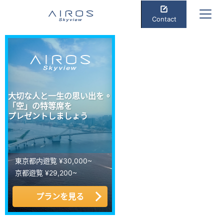
Contact
大切な人と一生の思い出を。
「空」の特等席を
プレゼントしましょう
東京都内遊覧 ¥30,000~
京都遊覧 ¥29,200~
プランを見る