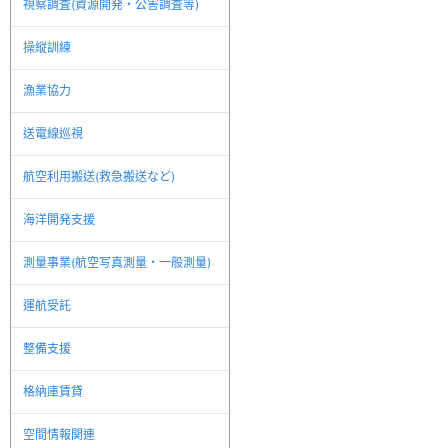
視察調査(資源開発・公害調査等)
操縦訓練
漁業協力
送電線巡視
航空利用搬送(救急搬送など)
海洋開発支援
測量事業(航空写真測量・一般測量)
運航受託
整備支援
格納庫賃貸
空間情報関連