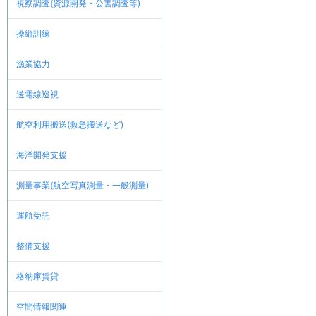
視察調査(資源開発・公害調査等)
操縦訓練
漁業協力
送電線巡視
航空利用搬送(救急搬送など)
海洋開発支援
測量事業(航空写真測量・一般測量)
運航受託
整備支援
格納庫賃貸
空間情報関連