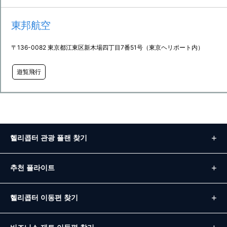
東邦航空
〒136-0082 東京都江東区新木場四丁目7番51号（東京ヘリポート内）
遊覧飛行
헬리콥터 관광 플랜 찾기
추천 플라이트
헬리콥터 이동편 찾기