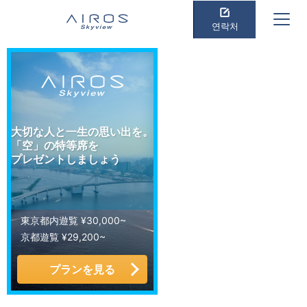
연락처
大切な人と一生の思い出を。
「空」の特等席を
プレゼントしましょう
東京都内遊覧 ¥30,000~
京都遊覧 ¥29,200~
プランを見る