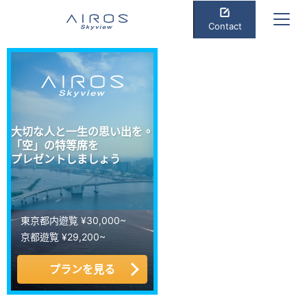
Contact
大切な人と一生の思い出を。
「空」の特等席を
プレゼントしましょう
東京都内遊覧 ¥30,000~
京都遊覧 ¥29,200~
プランを見る