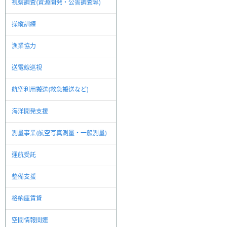
視察調査(資源開発・公害調査等)
操縦訓練
漁業協力
送電線巡視
航空利用搬送(救急搬送など)
海洋開発支援
測量事業(航空写真測量・一般測量)
運航受託
整備支援
格納庫賃貸
空間情報関連