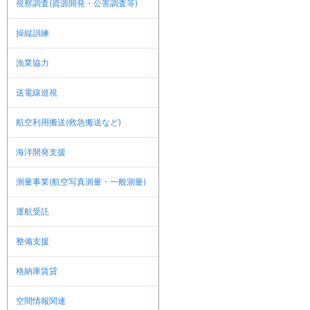
視察調査(資源開発・公害調査等)
操縦訓練
漁業協力
送電線巡視
航空利用搬送(救急搬送など)
海洋開発支援
測量事業(航空写真測量・一般測量)
運航受託
整備支援
格納庫賃貸
空間情報関連