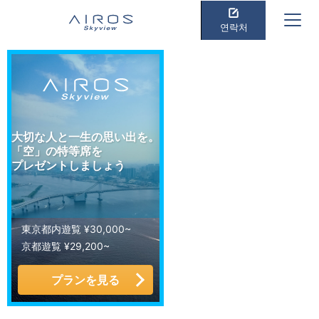
연락처
大切な人と一生の思い出を。
「空」の特等席を
プレゼントしましょう
東京都内遊覧 ¥30,000~
京都遊覧 ¥29,200~
プランを見る