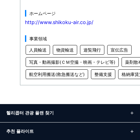
ホームページ
http://www.shikoku-air.co.jp/
事業領域
人員輸送
物資輸送
遊覧飛行
宣伝広告
写真・動画撮影(ＣＭ空撮・映画・テレビ等)
薬剤散
航空利用搬送(救急搬送など)
整備支援
格納庫賃
헬리콥터 관광 플랜 찾기
추천 플라이트