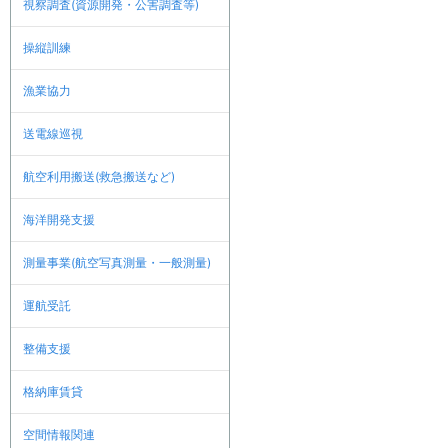
視察調査(資源開発・公害調査等)
操縦訓練
漁業協力
送電線巡視
航空利用搬送(救急搬送など)
海洋開発支援
測量事業(航空写真測量・一般測量)
運航受託
整備支援
格納庫賃貸
空間情報関連