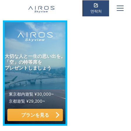
연락처
大切な人と一生の思い出を。
「空」の特等席を
プレゼントしましょう
東京都内遊覧 ¥30,000~
京都遊覧 ¥29,200~
プランを見る