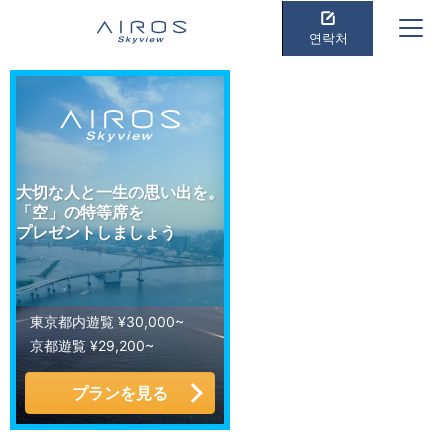
연락처
大切な人と一生の思い出を。
「空」の特等席を
プレゼントしましょう
東京都内遊覧 ¥30,000~
京都遊覧 ¥29,200~
プランを見る