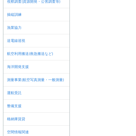
視察調査(資源開発・公害調査等)
操縦訓練
漁業協力
送電線巡視
航空利用搬送(救急搬送など)
海洋開発支援
測量事業(航空写真測量・一般測量)
運航受託
整備支援
格納庫賃貸
空間情報関連