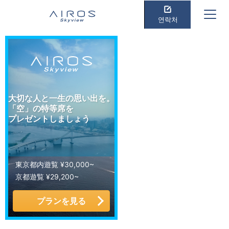
연락처
大切な人と一生の思い出を。
「空」の特等席を
プレゼントしましょう
東京都内遊覧 ¥30,000~
京都遊覧 ¥29,200~
プランを見る