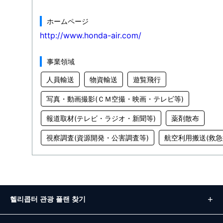
ホームページ
http://www.honda-air.com/
事業領域
人員輸送
物資輸送
遊覧飛行
写真・動画撮影(ＣＭ空撮・映画・テレビ等)
報道取材(テレビ・ラジオ・新聞等)
薬剤散布
視察調査(資源開発・公害調査等)
航空利用搬送(救急
헬리콥터 관광 플랜 찾기