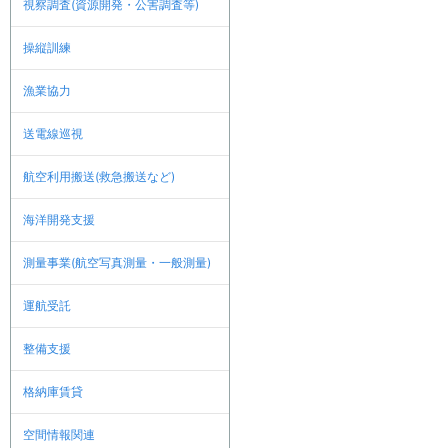
視察調査(資源開発・公害調査等)
操縦訓練
漁業協力
送電線巡視
航空利用搬送(救急搬送など)
海洋開発支援
測量事業(航空写真測量・一般測量)
運航受託
整備支援
格納庫賃貸
空間情報関連