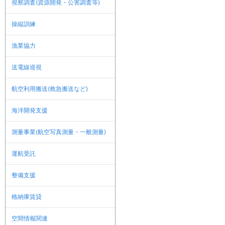
視察調査(資源開発・公害調査等)
操縦訓練
漁業協力
送電線巡視
航空利用搬送(救急搬送など)
海洋開発支援
測量事業(航空写真測量・一般測量)
運航受託
整備支援
格納庫賃貸
空間情報関連