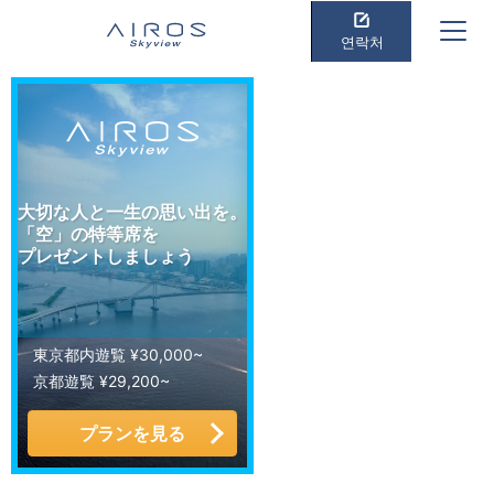
연락처
大切な人と一生の思い出を。
「空」の特等席を
プレゼントしましょう
東京都内遊覧 ¥30,000~
京都遊覧 ¥29,200~
プランを見る