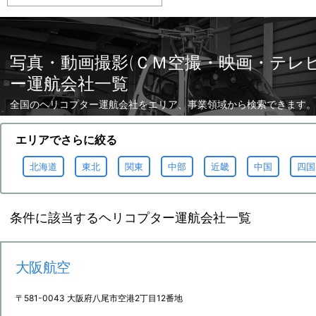
写真・動画撮影(ＣＭ空撮・映画・テレ
ー運航会社一覧
全国のヘリコプター運航会社をエリア、事業領域から検索できます。
エリアでさらに絞る
北海道
東北
関東
中部
近畿
中国
四国
条件に該当するヘリコプター運航会社一覧
大阪航空
〒581-0043 大阪府八尾市空港2丁目12番地