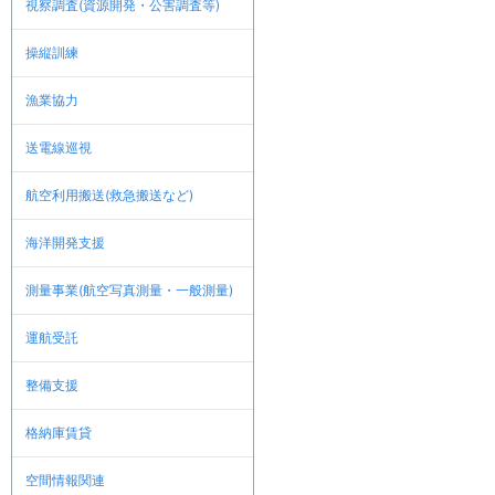
視察調査(資源開発・公害調査等)
操縦訓練
漁業協力
送電線巡視
航空利用搬送(救急搬送など)
海洋開発支援
測量事業(航空写真測量・一般測量)
運航受託
整備支援
格納庫賃貸
空間情報関連