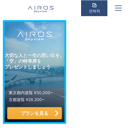
연락처
大切な人と一生の思い出を。
「空」の特等席を
プレゼントしましょう
東京都内遊覧 ¥30,000~
京都遊覧 ¥29,200~
プランを見る