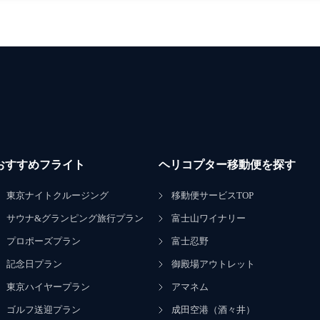
おすすめフライト
ヘリコプター移動便を探す
東京ナイトクルージング
移動便サービスTOP
サウナ&グランピング旅行プラン
富士山ワイナリー
プロポーズプラン
富士忍野
記念日プラン
御殿場アウトレット
東京ハイヤープラン
アマネム
ゴルフ送迎プラン
成田空港（酒々井）