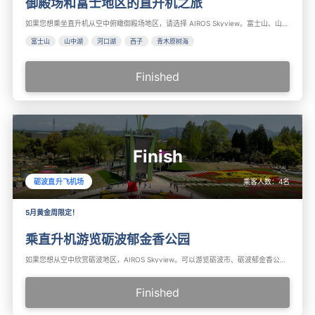
御殿场和富士地区的直升机之旅
如果您想乘坐直升机从空中俯瞰御殿场地区，请选择 AIROS Skyview。富士山、山中湖、河口湖、西湖、青木原树海、精进湖、本栖湖、富士赛道、御殿场奥特莱斯、足柄服务区、足柄峠、御殿场市、大涌谷、驹岳、芦之湖等推荐在御殿场、富士、箱根观光。
富士山
山中湖
河口湖
西子
青木原树海
Finished
Finish
乘客人数：
4
名
砺波直升飞机场
5月黄金周限定！
乘直升机游览砺波郁金香公园
如果您想从空中欣赏砺波地区，AIROS Skyview。可以游览砺波市、砺波郁金香公园、福野、新高冈等。推荐用于砺波郁金香公园、富山和砺波观光。
Finished