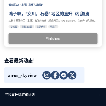
长者原SA（上行）直升飞机巡游
鳴子峡，"女川，石巻" 地区的直升飞机游览
从长者原服务区（上行）出发的直升飞机观光是AIROS Skyview。在直升飞机观光中，您可以欣赏美丽的景点，如安内托湖，世界农业遗产‘大崎耕土’和著名的‘鸣子峡’秋叶。作为复兴旅游的一部分，您还可以探索‘女川’和‘石卷’，包括东日本大地震的遗迹，思考防灾教训，铭记东日本大地震时刻。
华城沼
羽黑山公园
加罗伊山
埃爱河
Finished
查看最新动态！
airos_skyview
寻找直升机游览计划