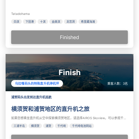
Tatadohama
白滨
下田港
十滨
由美滨
龙宫洞
希里藏海滩
Finished
Finish
乘客人数：
3
名
乌拉嘎码头的特殊直升机停机坪
浦贺码头出发到达直升机巡航
横须贺和浦贺地区的直升机之旅
如果您想乘坐直升机从空中探索横须贺地区，请选择AIROS Skyview。可以参观千代崎、观音崎灯塔、城岛、京急油锅码头、太阳山、荒崎公园、长者崎、叶山码头、逗子码头等。推荐用于三浦半岛、横须贺、浦贺观光。
三浦半岛
横须贺
浦贺
千代崎
千代崎电池网站