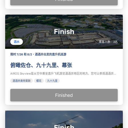
Finish
乘客人数：
3
名
酒水
限时 7/26 和 8/2・酒酒井出发的直升机巡游
俯瞰佐仓、九十九里、幕张
AIROS Skyview是从空中乘坐直升飞机游览酒酒井地区的地方。您可以参观酒酒井奥特莱斯、樱花、九十九里、幕张、稻毛海滩、ZOZO海洋体育场、幕张展览馆、东京晴空塔等。推荐在酒酒井和樱花观光。
酒酒井奥特莱斯
樱花
九十九里
Finished
Finish