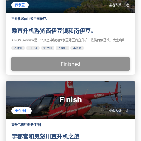
乘客人数：
3
名
西伊豆
直升机巡航往返于西伊豆。
乘直升机游览西伊豆镇和南伊豆。
AIROS Skyview是一个从空中游览西伊豆地区的直升机，提供西伊豆镇、大室山和南伊豆的观光。 建议在伊豆观光时使用。
西津町
下田港
河津町
大室山
南伊豆
Finished
Finish
乘客人数：
3
名
安住神社
直升飞机往返安住神社
宇都宫和鬼怒川直升机之旅