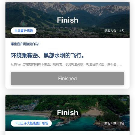
Finish
乘客人数：
5
名
白马直升机场
乘坐直升机游览白马！
环绕乗鞍岳、黑部水坝的飞行。
从白马八方尾根的山脚下乘直升机出发，享受栂池高原、栂池自然公园、乗鞍岳、白马岳、黑部水电站等飞行路线。这是一个非常适合第一次乘坐直升机体验的计划！
Finished
Finish
乘客人数：
3
名
下田王子大饭店直升机场