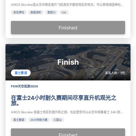
AIROS Skyview是从空中乘坐直升飞机游览宇都宫地区的地方。可以参观靖国神社、高根泽町、鬼怒川、本田汽车株式会社、羽贺町、信息森林栃木等。推荐在栃木县观光。
安住神社
高根泽町
鬼怒川
Ltd.
Finished
Finish
乘客人数：
3
名
富士赛道
FSW天空巡游2024
在富士24小时耐久赛期间尽享直升机观光之
旅。
AIROS Skyview 是富士地区的直升机之旅，在这里您可以从空中观看富士 24H 耐力赛。 从空中俯瞰富士24H耐力赛、山中湖、富士山、芦之湖、树海以及其他著名景点，是一次风景优美的体验。 推荐在富士地区巡游时乘坐。
富士赛道
24小时耐力赛
三国山
Finished