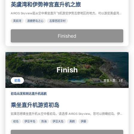
英虞湾和伊势神宫直升机之旅
AIROS Skyview是从空中乘坐直升飞机游览伊势志摩地区的地方。可以游览英虞湾、渡鹿野岛之心、志摩西班牙村、志摩观光酒店、国府白滨、伊势市等。推荐在伊势志摩观光。
英前湾
渡鹿野岛之心
志摩西班牙村
Finished
Finish
乘客人数：
3
名
初島
初岛出发和到达直升机巡航
乘坐直升机游览初岛
如果您想乘坐直升机从空中看初岛，请选择 AIROS Skyview。您可以俯瞰初岛、伊豆半岛、热海、伊豆大岛、真鹤、伊东等。推荐在初岛观光。
初岛
伊豆半岛
热海
伊豆大岛
真鹤
伊藤