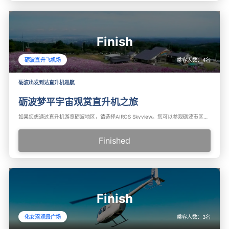
Finish
乘客人数：
4
名
砺波直升飞机场
砺波出发到达直升机巡航
砺波梦平宇宙观赏直升机之旅
如果您想通过直升机游览砺波地区，请选择AIROS Skyview。您可以参观砺波市区、梦之平滑雪场、新湊大桥、五箇山和立山黑部阿尔卑斯路线等地。请从直升机上欣赏壮观的自然风光。
Finished
Finish
乘客人数：
3
名
化女沼观景广场