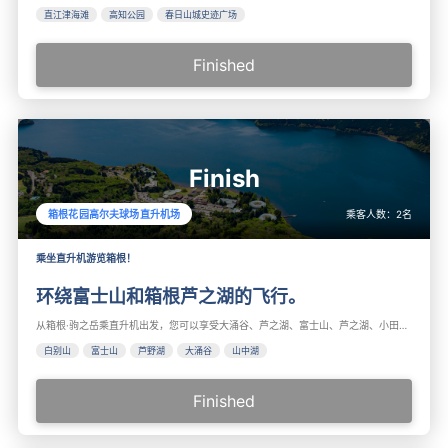
直江津海滩
高知公园
春日山城史迹广场
Finished
Finish
乘客人数：
2
名
箱根花园高尔夫球场直升机场
乘坐直升机游览箱根！
环绕富士山和箱根芦之湖的飞行。
从箱根·驹之岳乘直升机出发，您可以享受大涌谷、芦之湖、富士山、芦之湖、小田原城等飞行路线。如果天气好，您可以在起飞后立即看到富士山。这是一个非常适合第一次乘坐直升机的体验计划！
白别山
富士山
芦野湖
大涌谷
山中湖
Finished