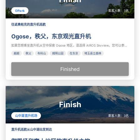
乘客人数：
3
名
OPark
往返奥帕克的直升机巡航
Ogose，秩父，东京观光直升机
如果您想乘坐直升机从空中探索 Ogose 地区，请选择 AIROS Skyview。您可以参观越星、秩父、武子山、姆明公园、天空树、东京塔、东京站、新宿和东京。推荐在越越和秩父观光。
越越
秩父
布科山
姆明公园
在东京
埼玉县立森林
Finished
Finish
乘客人数：
3
名
山中湖直升机场
直升机巡航从山中湖出发到达