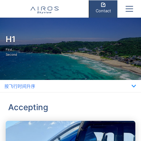
Contact
H1
First
Second
Accepting