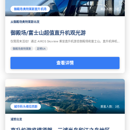
乘客人数：
3
名
御殿场奥特莱斯直升机场
从御殿场奥特莱斯出发
御殿场/富士山超值直升机观光游
仅限周末活动！通过 AIROS Skyview 乘坐直升机游览御殿场和富士山。直升机停机坪位于御殿场奥特莱斯内，距离商店仅几步之遥。超值空中之旅涵盖御殿场、富士赛车场、山中湖、大涌谷、芦之湖以及富士山和箱根周边地区。
御殿场奥特莱斯
足柄SA
查看详情
乘客人数：
3
名
城市码头维拉西斯
浦贺出发