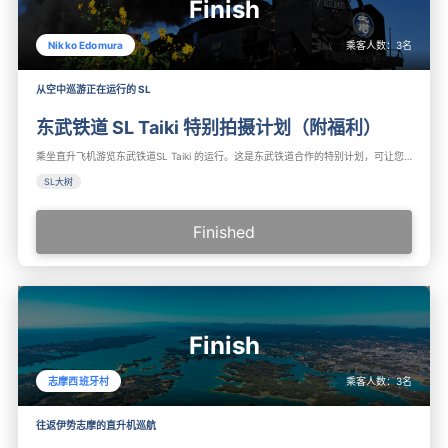
Finish
乘客人数：
3
名
Nikko Edomura
从空中巡游正在运行的 SL
东武铁道 SL Taiki 特别拍摄计划（附福利）
乘坐直升飞机游览东武铁道SL Taiki 的运行。这是东武铁道合作的特别计划，可让您以通常看不到的精度进行拍摄。推荐给喜欢SL的人。仅限此计划的用户，它有两个主要好处：奖励镜头和 SL 商品或团体设施使用票。
SL大树
Finished
Finish
乘客人数：
3
名
志摩西班牙村
往返伊势志摩的直升机巡航