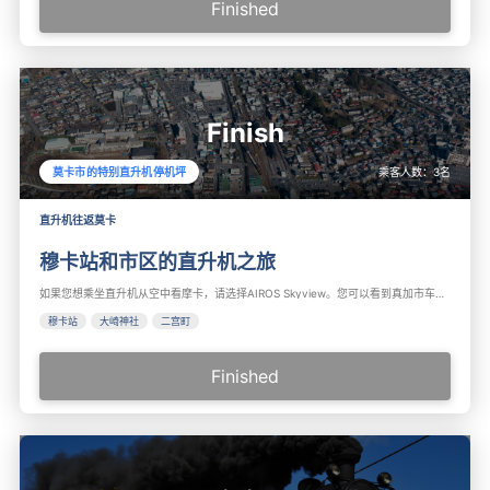
Finished
Finish
乘客人数：
3
名
莫卡市的特别直升机停机坪
直升机往返莫卡
穆卡站和市区的直升机之旅
如果您想乘坐直升机从空中看摩卡，请选择AIROS Skyview。您可以看到真加市车站大楼、SL 久六馆、大崎神社、二宫町、道路车站、真加市综合运动公园、城山公园等。推荐用于在真香市和二宫町观光。
穆卡站
大崎神社
二宫町
Finished