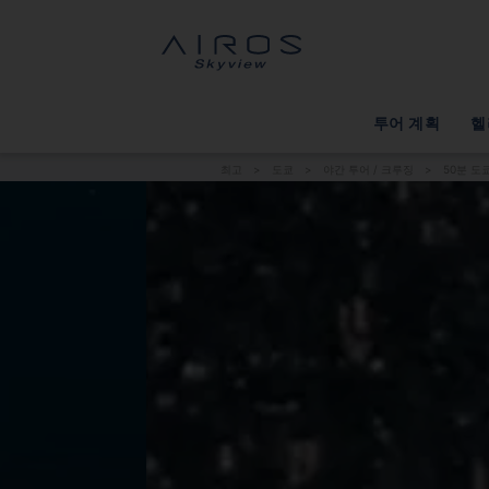
투어 계획
헬
최고
>
도쿄
>
야간 투어 / 크루징
>
50분 도