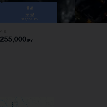
출발
도쿄
588,500JPY~
라이트
255,000
JPY