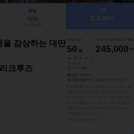
야경
출발
요코하마
지바
258,000JPY~
245,000JPY~
비행 시간
가격（세금 포함）/ 플
경을 감상하는 대만
50
245,000~
분
7 리뷰
헬리크루즈
4.9
7 리뷰
헬리콥터 예약하기
헬리콥터를 타는 이유는 무엇인가요?
도쿄 도심뿐만 아니라 요코하마, 미나토미라이를 
천천히 돌아보는 나이트 크루즈. 도쿄 스카이 트
리, 도쿄 타워, 시부야, 신주쿠, 마루노우치, 미나
토미라이 등을 나이트 크루즈. 도쿄의 야경을 감
상하면서 기념일 데이트에 딱입니다. 프로포즈라
면 꽃다발 옵션도 있습니다.
비행 코스 및 하이라이트