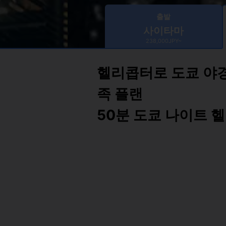
출발
사이타마
238,000JPY~
헬리콥터로 도쿄 야
족 플랜
50분 도쿄 나이트 