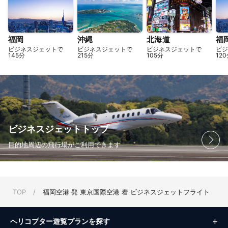
福岡
沖縄
北海道
福
ビジネスジェットで
ビジネスジェットで
ビジネスジェットで
ビジ
145分
215分
105分
12
ビジネスジェットトップ
目的地周辺の飛行場がご利用できます
TOP
/
福岡空港 発 東京国際空港 着 ビジネスジェットフライト
ヘリコプター遊覧プランを探す