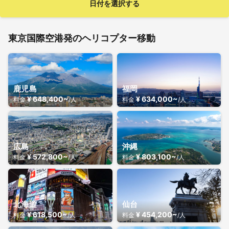
日付を選択する
東京国際空港発のヘリコプター移動
鹿児島
福岡
¥ 648,400~
¥ 634,000~
料金
/人
料金
/人
広島
沖縄
¥ 572,800~
¥ 803,100~
料金
/人
料金
/人
北海道
仙台
¥ 618,500~
¥ 454,200~
料金
/人
料金
/人