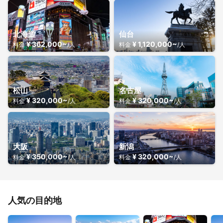
北海道
仙台
¥ 362,000~
¥ 1,120,000~
料金
/人
料金
/人
松山
名古屋
¥ 320,000~
¥ 320,000~
料金
/人
料金
/人
大阪
新潟
¥ 350,000~
¥ 320,000~
料金
/人
料金
/人
人気の目的地