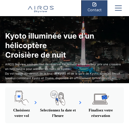
Contact
Kyoto illuminée vue d’un
hélicoptère
Croisière de nuit
AIROS Skyview vous permet de réserver facilement et au meilleur prix une croisière
en hélicoptère pour admirer les nuits de Kyoto.
Du vol rapide au-dessus de la tour de Kyoto et de la gare de Kyoto, jusqu’au circuit
luxueux combinant Kyoto et Osaka, disponible en affrètement (privatisation).
Choisissez
Selectionnez la date et
Finalisez votre
votre vol
l’heure
réservation