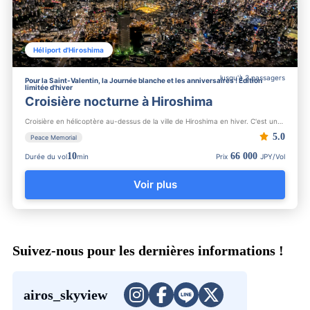
Héliport d'Hiroshima
Jusqu'à 3 passagers
Pour la Saint-Valentin, la Journée blanche et les anniversaires ! Édition
limitée d'hiver
Croisière nocturne à Hiroshima
Croisière en hélicoptère au-dessus de la ville de Hiroshima en hiver. C'est une croisière nocturne exclusive ...
5.0
Peace Memorial
10
66 000
Durée du vol
min
Prix
JPY/Vol
Voir plus
Suivez-nous pour les dernières informations !
airos_skyview