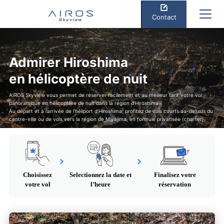
Contact
Admirer Hiroshima
en hélicoptère de nuit
AIROS Skyview vous permet de réserver facilement et au meilleur tarif votre vol
panoramique en hélicoptère de nuit dans la région d’Hiroshima.
Au départ et à l’arrivée de l’héliport d’Hiroshima, profitez de vols courts au-dessus du
centre-ville ou de vols vers la région de Miyajima, en formule privatisée (charter).
Choisissez
Selectionnez la date et
Finalisez votre
votre vol
l’heure
réservation