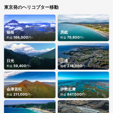
東京発のヘリコプター移動
箱根
房総
168,000
79,800
料金
円~
料金
円~
日光
三浦
59,400
278,000
料金
円~
料金
円~
会津若松
伊勢志摩
211,000
847,000
料金
円~
料金
円~