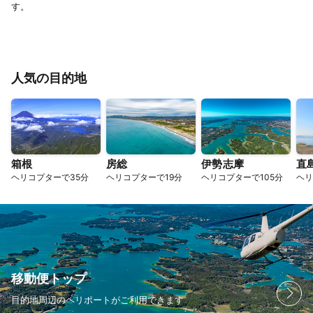
す。
人気の目的地
箱根
房総
伊勢志摩
直
ヘリコプターで35分
ヘリコプターで19分
ヘリコプターで105分
ヘリ
移動便トップ
目的地周辺のヘリポートがご利用できます