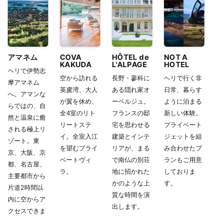
アマネム
COVA
HÔTEL de
NOT A
KAKUDA
L'ALPAGE
HOTEL
ヘリで伊勢志
空から訪れる
長野・蓼科に
ヘリで行く非
摩アマネム
英虞湾、大人
ある隠れ家オ
日常、暮らす
へ。アマンな
が翼を休め、
ーベルジュ。
ように泊まる
らではの、自
全4室のリト
フランスの邸
新しい体験。
然と温泉に癒
リートステ
宅を思わせる
プライベート
される極上リ
イ。全室入江
建築とインテ
ジェットを組
ゾート。東
を望むプライ
リアが、まる
み合わせたプ
京、大阪、京
ベートヴィ
で南仏の別荘
ランもご用意
都、名古屋、
ラ。
地に招かれた
しておりま
主要都市から
かのような上
す。
片道2時間以
質な時間を演
内に空からア
出します。
クセスできま