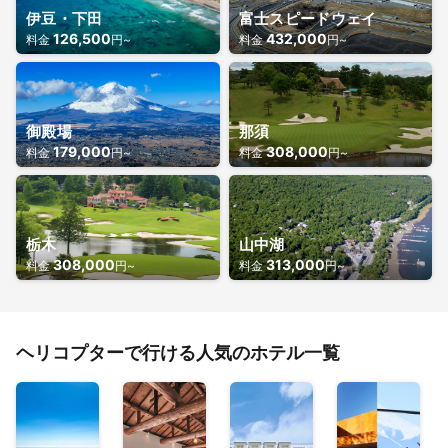
伊豆・下田
富士スピードウェイ
126,500
432,000
料金
円~
料金
円~
御殿場
那須
179,000
308,000
料金
円~
料金
円~
栃木
山中湖
308,000
313,000
料金
円~
料金
円~
ヘリコプターで行ける人気のホテル一覧