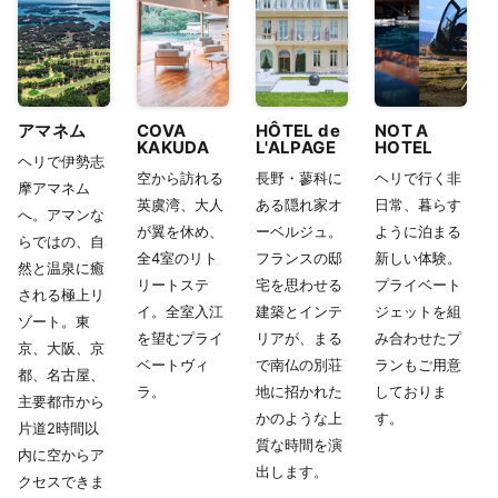
アマネム
COVA
HÔTEL de
NOT A
KAKUDA
L'ALPAGE
HOTEL
ヘリで伊勢志
空から訪れる
長野・蓼科に
ヘリで行く非
摩アマネム
英虞湾、大人
ある隠れ家オ
日常、暮らす
へ。アマンな
が翼を休め、
ーベルジュ。
ように泊まる
らではの、自
全4室のリト
フランスの邸
新しい体験。
然と温泉に癒
リートステ
宅を思わせる
プライベート
される極上リ
イ。全室入江
建築とインテ
ジェットを組
ゾート。東
を望むプライ
リアが、まる
み合わせたプ
京、大阪、京
ベートヴィ
で南仏の別荘
ランもご用意
都、名古屋、
ラ。
地に招かれた
しておりま
主要都市から
かのような上
す。
片道2時間以
質な時間を演
内に空からア
出します。
クセスできま