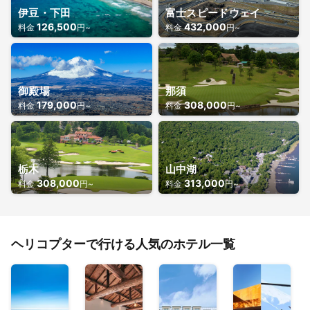
伊豆・下田
富士スピードウェイ
126,500
432,000
料金
円~
料金
円~
御殿場
那須
179,000
308,000
料金
円~
料金
円~
栃木
山中湖
308,000
313,000
料金
円~
料金
円~
ヘリコプターで行ける人気のホテル一覧