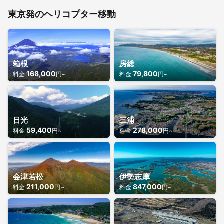
東京発のヘリコプター移動
箱根
房総
168,000
79,800
料金
円~
料金
円~
日光
三浦
59,400
278,000
料金
円~
料金
円~
会津若松
伊勢志摩
211,000
847,000
料金
円~
料金
円~