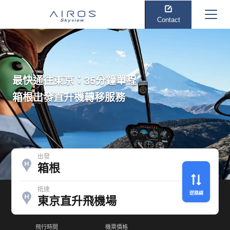
Contact
最快通往東京：35分鐘單程
箱根出發直升機轉移服務
出發
箱根
抵達
逆路線
東京直升飛機場
飛行時間
機票價格