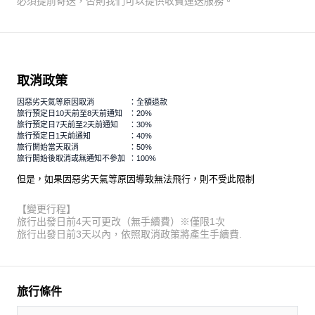
必須提前寄送，否則我們可以提供收費運送服務。
取消政策
因惡劣天氣等原因取消
：全額退款
旅行預定日10天前至8天前通知
：20%
旅行預定日7天前至2天前通知
：30%
旅行預定日1天前通知
：40%
旅行開始當天取消
：50%
旅行開始後取消或無通知不參加
：100%
但是，如果因惡劣天氣等原因導致無法飛行，則不受此限制
【變更行程】
旅行出發日前4天可更改（無手續費）※僅限1次
旅行出發日前3天以內，依照取消政策將產生手續費.
旅行條件