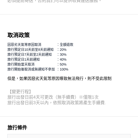
必須提前寄送，否則我們可以提供收費運送服務。
取消政策
因惡劣天氣等原因取消
：全額退款
旅行預定日10天前至8天前通知
：20%
旅行預定日7天前至2天前通知
：30%
旅行預定日1天前通知
：40%
旅行開始當天取消
：50%
旅行開始後取消或無通知不參加
：100%
但是，如果因惡劣天氣等原因導致無法飛行，則不受此限制
【變更行程】
旅行出發日前4天可更改（無手續費）※僅限1次
旅行出發日前3天以內，依照取消政策將產生手續費.
旅行條件