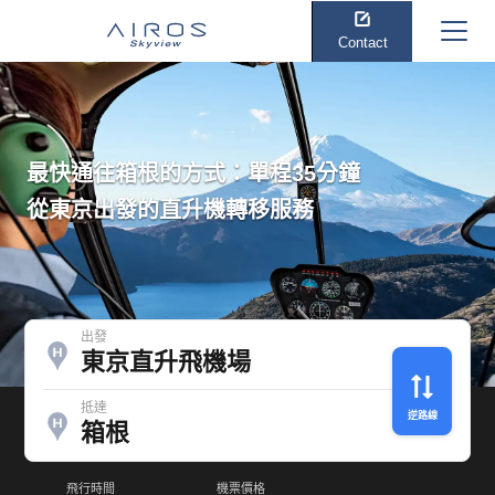
Contact
最快通往箱根的方式：單程35分鐘
從東京出發的直升機轉移服務
出發
東京直升飛機場
抵達
逆路線
箱根
飛行時間
機票價格