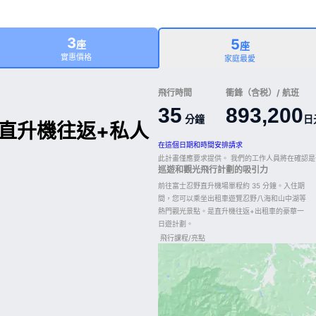
3
5
座
座
實惠價格
家庭最愛
飛行時間
衝鋒（含税）/ 航班
35
893,200
分鐘
日
直升機往返+私人
在這個日期和時間安排請求
此計畫僅應要求提供。 我們的工作人員將在確認
巡遊和觀光飛行計劃的吸引力
前往富士忍野直升機場單程約 35 分鐘。入住期
間，您可以乘坐出租車遊覽忍野八海和山中湖等
熱門觀光景點。是直升機往返+出租車的豪華一
日遊計劃。
飛行課程/亮點