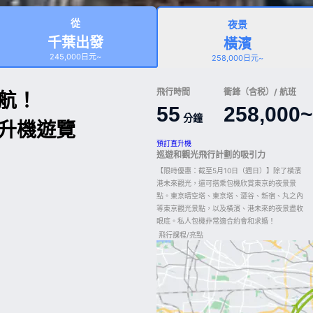
從
夜景
千葉出發
橫濱
245,000日元~
258,000日元~
飛行時間
衝鋒（含税）/ 航班
航！
55
258,000~
分鐘
升機遊覽
預訂直升機
巡遊和觀光飛行計劃的吸引力
【限時優惠：截至5月10日（週日）】除了橫濱
港未來觀光，還可搭乘包機欣賞東京的夜景景
點。東京晴空塔、東京塔、澀谷、新宿、丸之內
等東京觀光景點，以及橫濱、港未來的夜景盡收
眼底。私人包機非常適合約會和求婚！
飛行課程/亮點