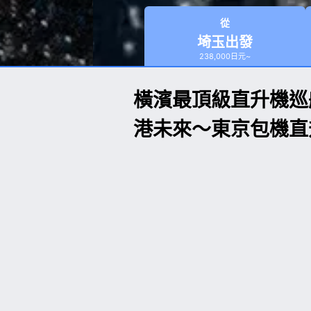
從
埼玉出發
238,000日元~
橫濱最頂級直升機巡
港未來〜東京包機直