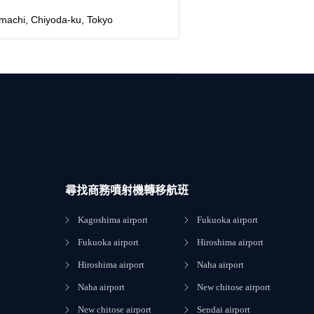
machi, Chiyoda-ku, Tokyo
尋找商務噴射機轉移航班
Kagoshima airport
Fukuoka airport
Fukuoka airport
Hiroshima airport
Hiroshima airport
Naha airport
Naha airport
New chitose airport
New chitose airport
Sendai airport