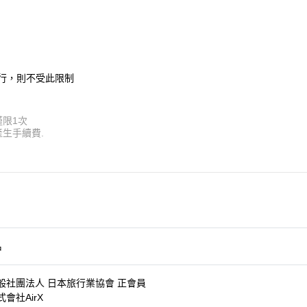
行，則不受此限制
限1次
生手續費.
名
般社團法人 日本旅行業協會 正會員
式會社AirX