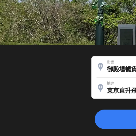
出發
御殿場暢
抵達
東京直升