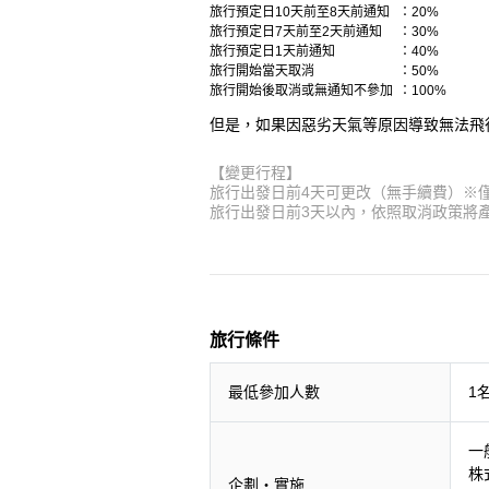
旅行預定日10天前至8天前通知
：20%
旅行預定日7天前至2天前通知
：30%
旅行預定日1天前通知
：40%
旅行開始當天取消
：50%
旅行開始後取消或無通知不參加
：100%
但是，如果因惡劣天氣等原因導致無法飛
【變更行程】
旅行出發日前4天可更改（無手續費）※僅
旅行出發日前3天以內，依照取消政策將產
旅行條件
最低參加人數
1
一
株
企劃・實施