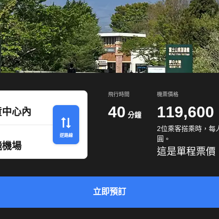
飛行時間
機票價格
40
119,600
貨中心內
分鐘
2位乘客搭乘時，每人
逆路線
圓。
飛機場
這是單程票價
立即預訂