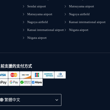
Sendai airport
Matsuyama airport
Matsuyama airport
Nagoya airfield
Nagoya airfield
Kansai international airport
Kansai international airport
Niigata airport
Niigata airport
目前支援的支付方式
繁體中文