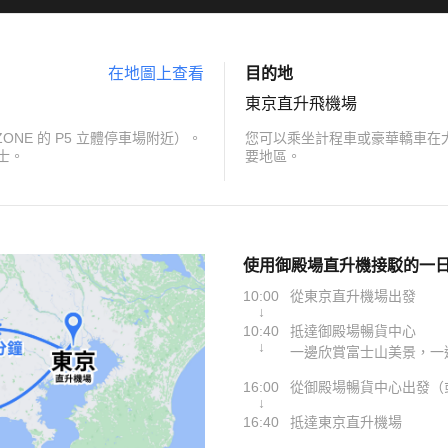
在地圖上查看
目的地
東京直升飛機場
ONE 的 P5 立體停車場附近）。
您可以乘坐計程車或豪華轎車在
士。
要地區。
使用御殿場直升機接駁的一
10:00
從東京直升機場出發
↓
10:40
抵達御殿場暢貨中心
↓
一邊欣賞富士山美景，一
16:00
從御殿場暢貨中心出發（
↓
16:40
抵達東京直升機場