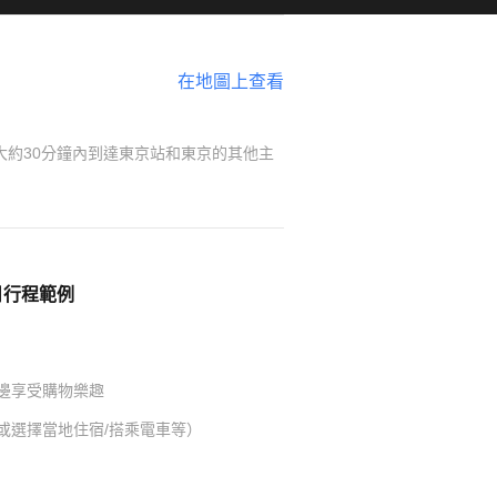
在地圖上查看
大約30分鐘內到達東京站和東京的其他主
日行程範例
邊享受購物樂趣
或選擇當地住宿/搭乘電車等）