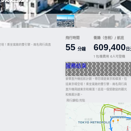
飛行時間
衝鋒（含税）/ 航班
55
609,400
空塔！乘坐寬敞的雙引擎、兩名飛行員直
分鐘
日
。
1 包機費用 6人可登機
服務結束
豪華直升機巡航計劃，帶您環遊東京和橫濱，包
括東京晴空塔！乘坐寬敞的雙引擎、兩名飛行員
直升機飛越東京和橫濱！這是一個受歡迎的觀光
和推薦計劃。
飛行課程/亮點