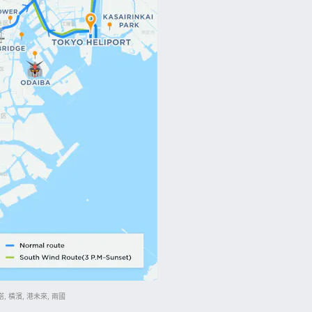
, 橫濱, 港未來, 兩國