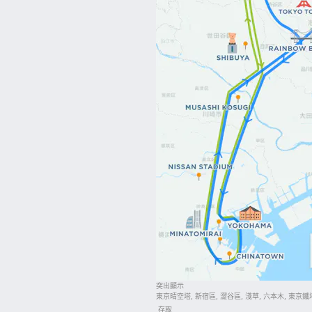
突出顯示
東京晴空塔, 新宿區, 澀谷區, 淺草, 六本木, 東京鐵塔
存取