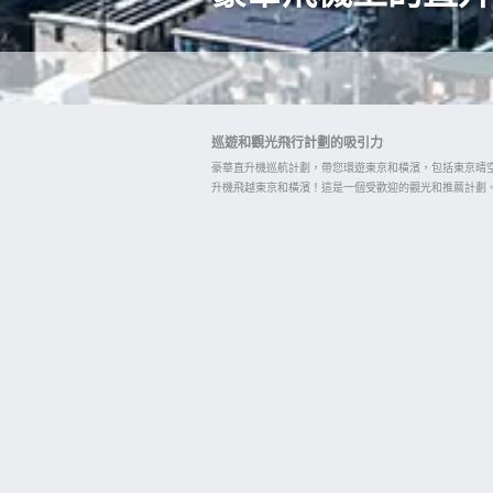
巡遊和觀光飛行計劃的吸引力
豪華直升機巡航計劃，帶您環遊東京和橫濱，包括東京晴
升機飛越東京和橫濱！這是一個受歡迎的觀光和推薦計劃