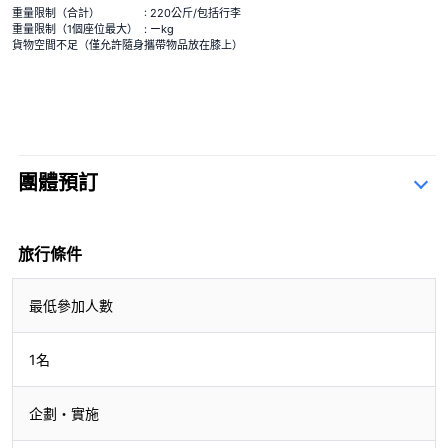
重量限制（合計）
: 220公斤/包括行李
重量限制（1個座位最大）
: ーkg
貨物空間不足（僅允許隨身攜帶物品放在膝上）
團體預訂
查詢表
旅行條件
最低參加人數
1名
企劃・實施