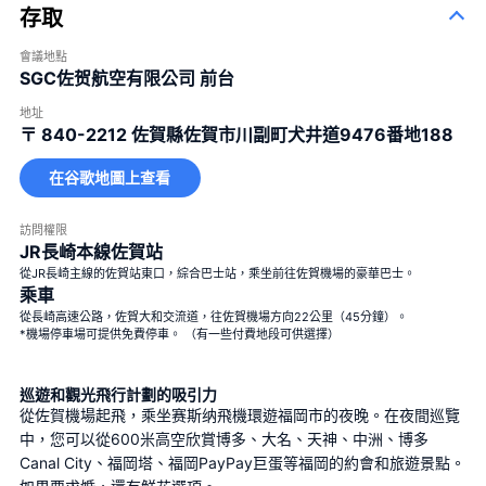
存取
會議地點
SGC佐贺航空有限公司 前台
地址
〒 840-2212
佐賀縣佐賀市川副町犬井道9476番地188
在谷歌地圖上查看
訪問權限
JR長崎本線佐賀站
從JR長崎主線的佐賀站東口，綜合巴士站，乘坐前往佐賀機場的豪華巴士。
乘車
從長崎高速公路，佐賀大和交流道，往佐賀機場方向22公里（45分鐘）。
*機場停車場可提供免費停車。 （有一些付費地段可供選擇）
巡遊和觀光飛行計劃的吸引力
從佐賀機場起飛，乘坐赛斯纳飛機環遊福岡市的夜晚。在夜間巡覽
中，您可以從600米高空欣賞博多、大名、天神、中洲、博多
Canal City、福岡塔、福岡PayPay巨蛋等福岡的約會和旅遊景點。